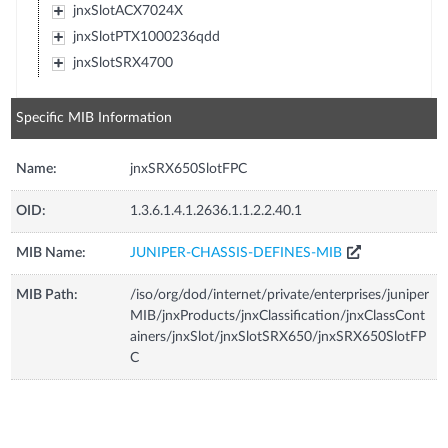
jnxSlotACX7024X
jnxSlotPTX1000236qdd
jnxSlotSRX4700
Specific MIB Information
Name:
jnxSRX650SlotFPC
OID:
1.3.6.1.4.1.2636.1.1.2.2.40.1
MIB Name:
JUNIPER-CHASSIS-DEFINES-MIB
MIB Path:
/iso/org/dod/internet/private/enterprises/juniper
MIB/jnxProducts/jnxClassification/jnxClassCont
ainers/jnxSlot/jnxSlotSRX650/jnxSRX650SlotFP
C