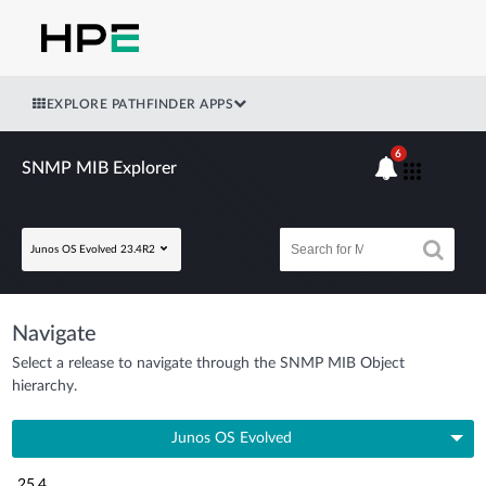
EXPLORE PATHFINDER APPS
6
SNMP MIB Explorer
Junos OS Evolved 23.4R2
Navigate
Select a release to navigate through the SNMP MIB Object
hierarchy.
Junos OS Evolved
25.4