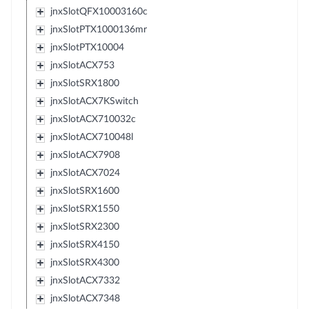
jnxSlotQFX10003160c
jnxSlotPTX1000136mr
jnxSlotPTX10004
jnxSlotACX753
jnxSlotSRX1800
jnxSlotACX7KSwitch
jnxSlotACX710032c
jnxSlotACX710048l
jnxSlotACX7908
jnxSlotACX7024
jnxSlotSRX1600
jnxSlotSRX1550
jnxSlotSRX2300
jnxSlotSRX4150
jnxSlotSRX4300
jnxSlotACX7332
jnxSlotACX7348