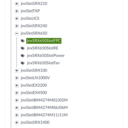
jnxSlotSRX210
jnxSlotTXP
jnxSlotJCS
jnxSlotSRX240
jnxSlotSRX650
jnxSRX650SlotFPC
jnxSRX650SlotRE
jnxSRX650SlotPower
jnxSRX650SlotFan
jnxSlotSRX100
jnxSlotLN1000V
jnxSlotEX2200
jnxSlotEX4500
jnxSlotIBM4274M02J02M
jnxSlotIBM4274M06J06M
jnxSlotIBM4274M11J11M
jnxSlotSRX1400