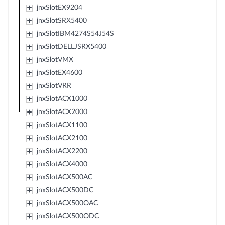
jnxSlotEX9204
jnxSlotSRX5400
jnxSlotIBM4274S54J54S
jnxSlotDELLJSRX5400
jnxSlotVMX
jnxSlotEX4600
jnxSlotVRR
jnxSlotACX1000
jnxSlotACX2000
jnxSlotACX1100
jnxSlotACX2100
jnxSlotACX2200
jnxSlotACX4000
jnxSlotACX500AC
jnxSlotACX500DC
jnxSlotACX500OAC
jnxSlotACX500ODC