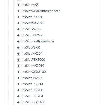
jnxSlotMX5
jnxSlotQFXMInterconnect
jnxSlotEX4550
jnxSlotMX2020
jnxSlotVseries
jnxSlotLN2600
jnxSlotFireflyPerimeter
jnxSlotVSRX
jnxSlotMX104
jnxSlotPTX3000
jnxSlotMX2010
jnxSlotQFX3100
jnxSlotLN2800
jnxSlotEX9214
jnxSlotEX9208
jnxSlotEX9204
jnxSlotSRX5400