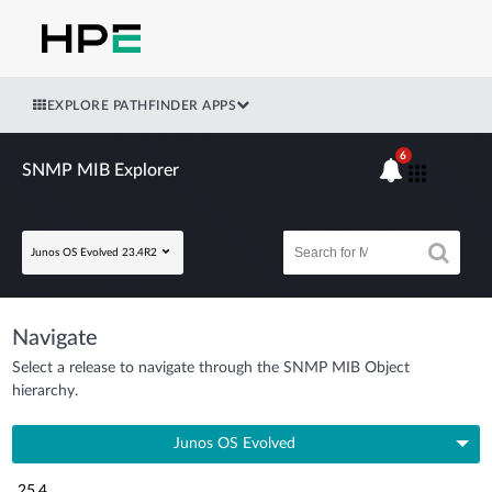
EXPLORE PATHFINDER APPS
6
SNMP MIB Explorer
Junos OS Evolved 23.4R2
Navigate
Select a release to navigate through the SNMP MIB Object
hierarchy.
Junos OS Evolved
25.4