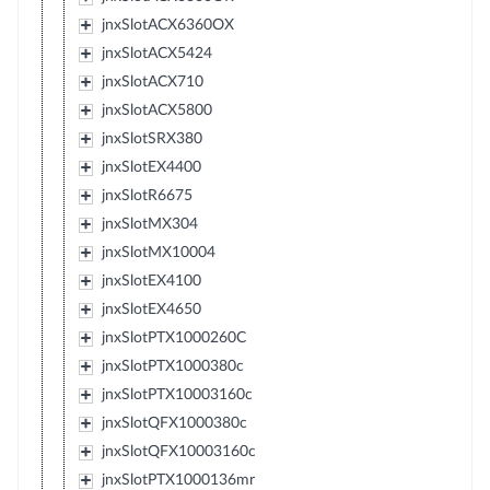
jnxSlotACX6360OX
jnxSlotACX5424
jnxSlotACX710
jnxSlotACX5800
jnxSlotSRX380
jnxSlotEX4400
jnxSlotR6675
jnxSlotMX304
jnxSlotMX10004
jnxSlotEX4100
jnxSlotEX4650
jnxSlotPTX1000260C
jnxSlotPTX1000380c
jnxSlotPTX10003160c
jnxSlotQFX1000380c
jnxSlotQFX10003160c
jnxSlotPTX1000136mr