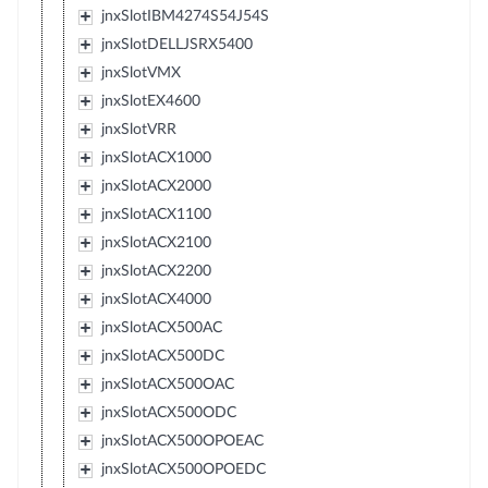
jnxSlotIBM4274S54J54S
jnxSlotDELLJSRX5400
jnxSlotVMX
jnxSlotEX4600
jnxSlotVRR
jnxSlotACX1000
jnxSlotACX2000
jnxSlotACX1100
jnxSlotACX2100
jnxSlotACX2200
jnxSlotACX4000
jnxSlotACX500AC
jnxSlotACX500DC
jnxSlotACX500OAC
jnxSlotACX500ODC
jnxSlotACX500OPOEAC
jnxSlotACX500OPOEDC