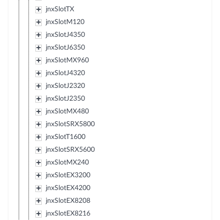
jnxSlotTX
jnxSlotM120
jnxSlotJ4350
jnxSlotJ6350
jnxSlotMX960
jnxSlotJ4320
jnxSlotJ2320
jnxSlotJ2350
jnxSlotMX480
jnxSlotSRX5800
jnxSlotT1600
jnxSlotSRX5600
jnxSlotMX240
jnxSlotEX3200
jnxSlotEX4200
jnxSlotEX8208
jnxSlotEX8216