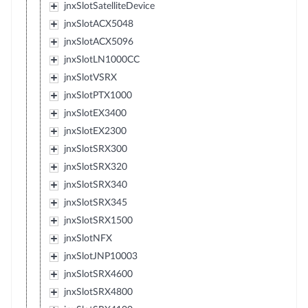
jnxSlotSatelliteDevice
jnxSlotACX5048
jnxSlotACX5096
jnxSlotLN1000CC
jnxSlotVSRX
jnxSlotPTX1000
jnxSlotEX3400
jnxSlotEX2300
jnxSlotSRX300
jnxSlotSRX320
jnxSlotSRX340
jnxSlotSRX345
jnxSlotSRX1500
jnxSlotNFX
jnxSlotJNP10003
jnxSlotSRX4600
jnxSlotSRX4800