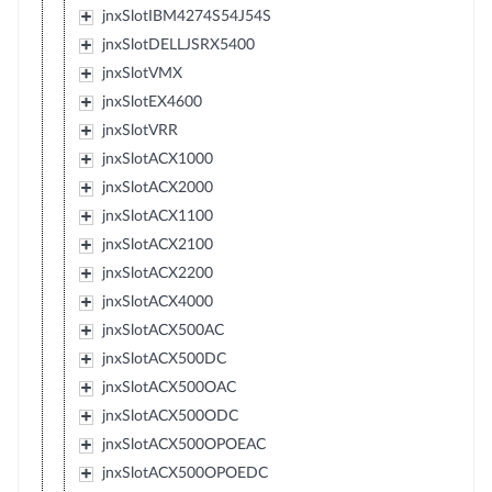
jnxSlotIBM4274S54J54S
jnxSlotDELLJSRX5400
jnxSlotVMX
jnxSlotEX4600
jnxSlotVRR
jnxSlotACX1000
jnxSlotACX2000
jnxSlotACX1100
jnxSlotACX2100
jnxSlotACX2200
jnxSlotACX4000
jnxSlotACX500AC
jnxSlotACX500DC
jnxSlotACX500OAC
jnxSlotACX500ODC
jnxSlotACX500OPOEAC
jnxSlotACX500OPOEDC