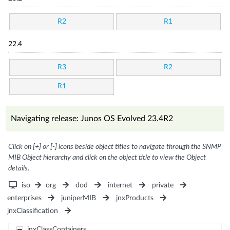
R2
R1
22.4
R3
R2
R1
Navigating release: Junos OS Evolved 23.4R2
Click on [+] or [-] icons beside object titles to navigate through the SNMP
MIB Object hierarchy and click on the object title to view the Object
details.
iso
org
dod
internet
private
enterprises
juniperMIB
jnxProducts
jnxClassification
jnxClassContainers