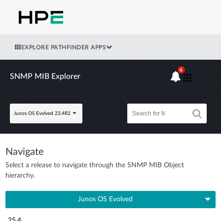
EXPLORE PATHFINDER APPS
6
SNMP MIB Explorer
Junos OS Evolved 23.4R2
Navigate
Select a release to navigate through the SNMP MIB Object
hierarchy.
Junos OS Evolved
25.4