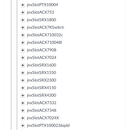
jnxSlotPTX10004
jnxSlotACX753
jnxSlotSRX1800
jnxSlotACX7KSwitch
jnxSlotACX710032c
jnxSlotACX710048l
jnxSlotACX7908
jnxSlotACX7024
jnxSlotSRX1600
jnxSlotSRX1550
jnxSlotSRX2300
jnxSlotSRX4150
jnxSlotSRX4300
jnxSlotACX7332
jnxSlotACX7348
jnxSlotACX7024X
jnxSlotPTX1000236qdd