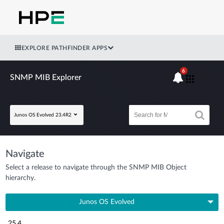
EXPLORE PATHFINDER APPS
6
SNMP MIB Explorer
Junos OS Evolved 23.4R2
Navigate
Select a release to navigate through the SNMP MIB Object
hierarchy.
Junos OS Evolved
25.4