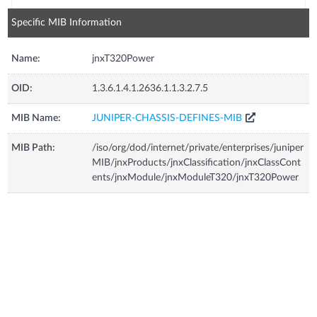
Specific MIB Information
Name:
jnxT320Power
OID:
1.3.6.1.4.1.2636.1.1.3.2.7.5
MIB Name:
JUNIPER-CHASSIS-DEFINES-MIB
MIB Path:
/iso/org/dod/internet/private/enterprises/juniper
MIB/jnxProducts/jnxClassification/jnxClassCont
ents/jnxModule/jnxModuleT320/jnxT320Power