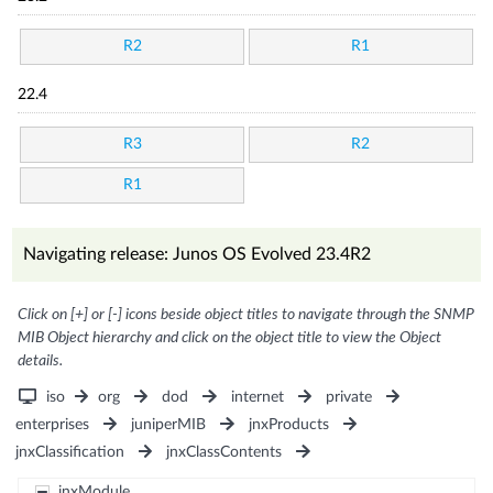
R2
R1
22.4
R3
R2
R1
Navigating release: Junos OS Evolved 23.4R2
Click on [+] or [-] icons beside object titles to navigate through the SNMP
MIB Object hierarchy and click on the object title to view the Object
details.
iso
org
dod
internet
private
enterprises
juniperMIB
jnxProducts
jnxClassification
jnxClassContents
jnxModule