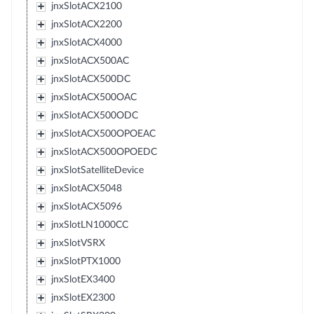
jnxSlotACX2100
jnxSlotACX2200
jnxSlotACX4000
jnxSlotACX500AC
jnxSlotACX500DC
jnxSlotACX500OAC
jnxSlotACX500ODC
jnxSlotACX500OPOEAC
jnxSlotACX500OPOEDC
jnxSlotSatelliteDevice
jnxSlotACX5048
jnxSlotACX5096
jnxSlotLN1000CC
jnxSlotVSRX
jnxSlotPTX1000
jnxSlotEX3400
jnxSlotEX2300