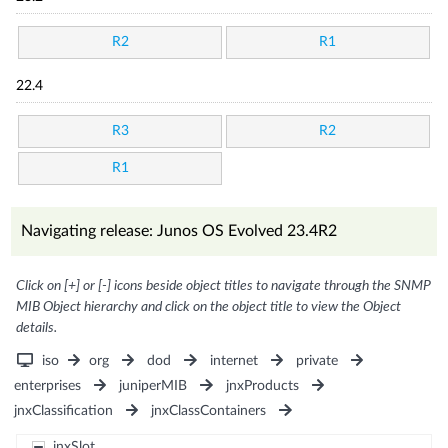
R2
R1
22.4
R3
R2
R1
Navigating release: Junos OS Evolved 23.4R2
Click on [+] or [-] icons beside object titles to navigate through the SNMP
MIB Object hierarchy and click on the object title to view the Object
details.
iso
org
dod
internet
private
enterprises
juniperMIB
jnxProducts
jnxClassification
jnxClassContainers
jnxSlot