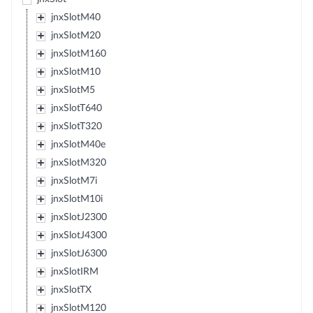
jnxSlotM40
jnxSlotM20
jnxSlotM160
jnxSlotM10
jnxSlotM5
jnxSlotT640
jnxSlotT320
jnxSlotM40e
jnxSlotM320
jnxSlotM7i
jnxSlotM10i
jnxSlotJ2300
jnxSlotJ4300
jnxSlotJ6300
jnxSlotIRM
jnxSlotTX
jnxSlotM120