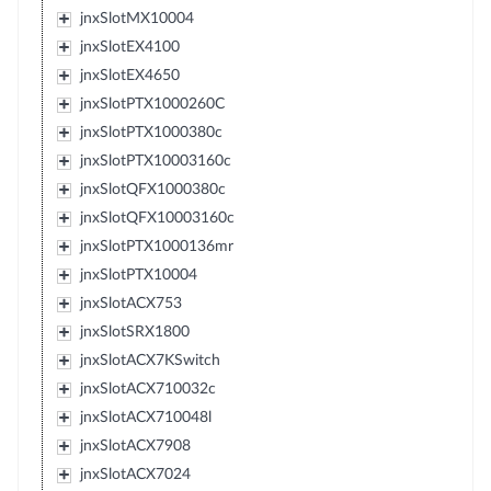
jnxSlotMX10004
jnxSlotEX4100
jnxSlotEX4650
jnxSlotPTX1000260C
jnxSlotPTX1000380c
jnxSlotPTX10003160c
jnxSlotQFX1000380c
jnxSlotQFX10003160c
jnxSlotPTX1000136mr
jnxSlotPTX10004
jnxSlotACX753
jnxSlotSRX1800
jnxSlotACX7KSwitch
jnxSlotACX710032c
jnxSlotACX710048l
jnxSlotACX7908
jnxSlotACX7024