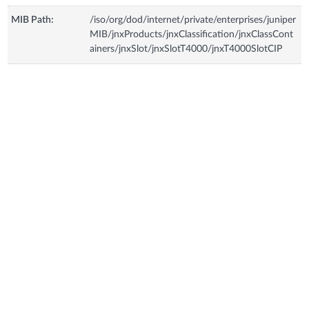
MIB Path:
/iso/org/dod/internet/private/enterprises/juniper
MIB/jnxProducts/jnxClassification/jnxClassCont
ainers/jnxSlot/jnxSlotT4000/jnxT4000SlotCIP