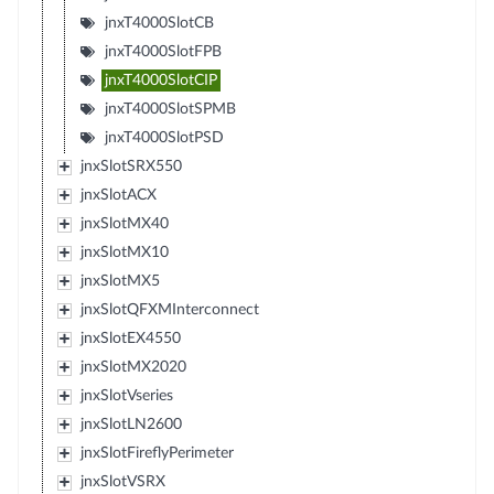
jnxT4000SlotCB
jnxT4000SlotFPB
jnxT4000SlotCIP
jnxT4000SlotSPMB
jnxT4000SlotPSD
jnxSlotSRX550
jnxSlotACX
jnxSlotMX40
jnxSlotMX10
jnxSlotMX5
jnxSlotQFXMInterconnect
jnxSlotEX4550
jnxSlotMX2020
jnxSlotVseries
jnxSlotLN2600
jnxSlotFireflyPerimeter
jnxSlotVSRX