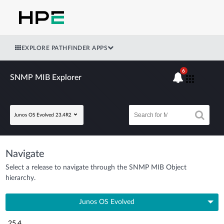
EXPLORE PATHFINDER APPS
6
SNMP MIB Explorer
Junos OS Evolved 23.4R2
Navigate
Select a release to navigate through the SNMP MIB Object
hierarchy.
Junos OS Evolved
25.4