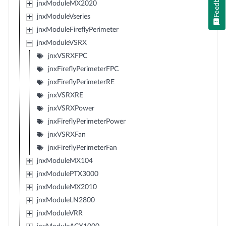
Feedback
jnxModuleMX2020
jnxModuleVseries
jnxModuleFireflyPerimeter
jnxModuleVSRX
jnxVSRXFPC
jnxFireflyPerimeterFPC
jnxFireflyPerimeterRE
jnxVSRXRE
jnxVSRXPower
jnxFireflyPerimeterPower
jnxVSRXFan
jnxFireflyPerimeterFan
jnxModuleMX104
jnxModulePTX3000
jnxModuleMX2010
jnxModuleLN2800
jnxModuleVRR