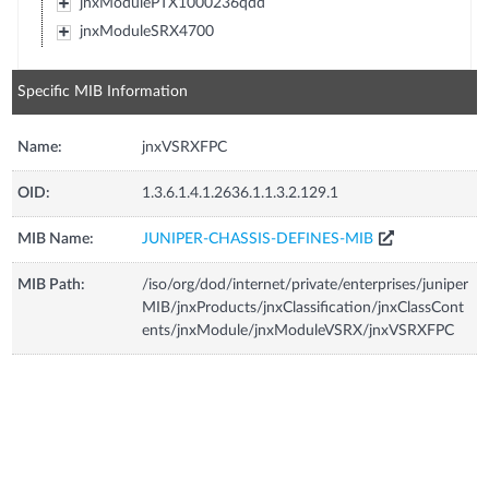
jnxModulePTX1000236qdd
jnxModuleSRX4700
Specific MIB Information
Name:
jnxVSRXFPC
OID:
1.3.6.1.4.1.2636.1.1.3.2.129.1
MIB Name:
JUNIPER-CHASSIS-DEFINES-MIB
MIB Path:
/iso/org/dod/internet/private/enterprises/juniper
MIB/jnxProducts/jnxClassification/jnxClassCont
ents/jnxModule/jnxModuleVSRX/jnxVSRXFPC