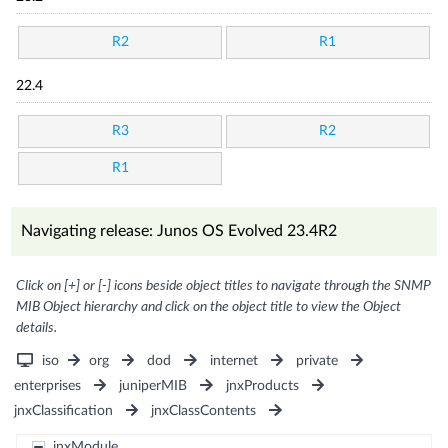
R2
R1
22.4
R3
R2
R1
Navigating release: Junos OS Evolved 23.4R2
Click on [+] or [-] icons beside object titles to navigate through the SNMP
MIB Object hierarchy and click on the object title to view the Object
details.
iso
org
dod
internet
private
enterprises
juniperMIB
jnxProducts
jnxClassification
jnxClassContents
jnxModule