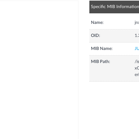
Specific MIB Informatio
Name:
jn
OID:
1.
MIB Name:
J
MIB Path:
/i
xC
er