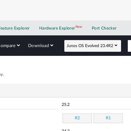
New
New application
Feature Explorer
Hardware Explorer
Port Checker
Compare
Download
Junos OS Evolved 23.4R2
y.
25.2
R2
R1