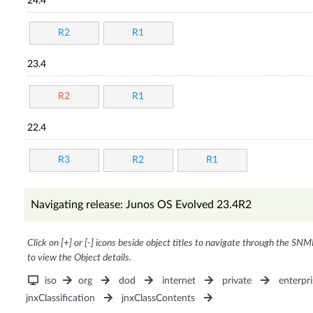
24.4
R2
R1
23.4
R2
R1
22.4
R3
R2
R1
Navigating release: Junos OS Evolved 23.4R2
Click on [+] or [-] icons beside object titles to navigate through the SNM
to view the Object details.
iso
org
dod
internet
private
enterpri
jnxClassification
jnxClassContents