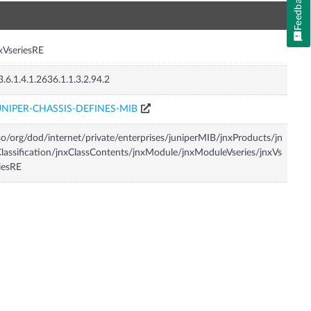
Feedback
n
xVseriesRE
3.6.1.4.1.2636.1.1.3.2.94.2
UNIPER-CHASSIS-DEFINES-MIB
so/org/dod/internet/private/enterprises/juniperMIB/jnxProducts/jn
lassification/jnxClassContents/jnxModule/jnxModuleVseries/jnxVs
iesRE