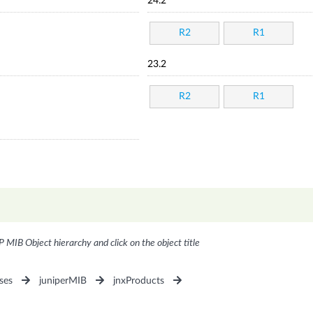
24.2
R2
R1
23.2
R2
R1
P MIB Object hierarchy and click on the object title
ses
juniperMIB
jnxProducts