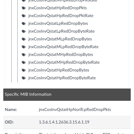
jnxCosInvQstatMHpRedDropPktRate
jnxCosInvQstatHpRedDropPkts
jnxCosInvQstatHpRedDropPktRate
jnxCosInvQstatLpRedDropBytes
jnxCosInvQstatLpRedDropByteRate
jnxCosInvQstatMLpRedDropBytes
jnxCosInvQstatMLpRedDropByteRate
jnxCosInvQstatMHpRedDropBytes
jnxCosInvQstatMHpRedDropByteRate
jnxCosInvQstatHpRedDropBytes
jnxCosInvQstatHpRedDropByteRate
Specific MIB Information
Name:
jnxCosInvQstatHpNonTcpRedDropPkts
OID:
1.3.6.1.4.1.2636.3.15.6.1.19