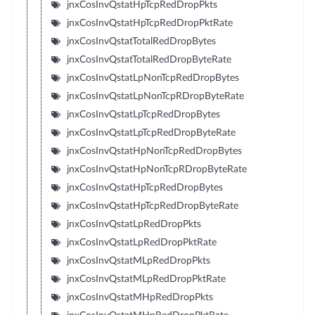
jnxCosInvQstatHpTcpRedDropPkts
jnxCosInvQstatHpTcpRedDropPktRate
jnxCosInvQstatTotalRedDropBytes
jnxCosInvQstatTotalRedDropByteRate
jnxCosInvQstatLpNonTcpRedDropBytes
jnxCosInvQstatLpNonTcpRDropByteRate
jnxCosInvQstatLpTcpRedDropBytes
jnxCosInvQstatLpTcpRedDropByteRate
jnxCosInvQstatHpNonTcpRedDropBytes
jnxCosInvQstatHpNonTcpRDropByteRate
jnxCosInvQstatHpTcpRedDropBytes
jnxCosInvQstatHpTcpRedDropByteRate
jnxCosInvQstatLpRedDropPkts
jnxCosInvQstatLpRedDropPktRate
jnxCosInvQstatMLpRedDropPkts
jnxCosInvQstatMLpRedDropPktRate
jnxCosInvQstatMHpRedDropPkts