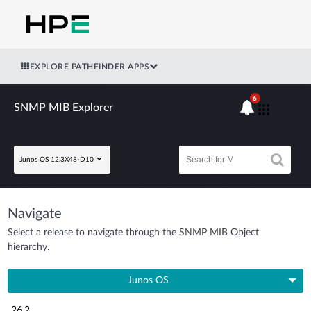
EXPLORE PATHFINDER APPS
6
SNMP MIB Explorer
Junos OS 12.3X48-D10
Navigate
Select a release to navigate through the SNMP MIB Object
hierarchy.
Junos OS
26.2