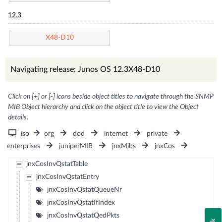
12.3
X48-D10
Navigating release: Junos OS 12.3X48-D10
Click on [+] or [-] icons beside object titles to navigate through the SNMP
MIB Object hierarchy and click on the object title to view the Object
details.
iso
org
dod
internet
private
enterprises
juniperMIB
jnxMibs
jnxCos
jnxCosInvQstatTable
jnxCosInvQstatEntry
jnxCosInvQstatQueueNr
jnxCosInvQstatIfIndex
jnxCosInvQstatQedPkts