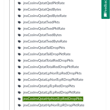
Feedback
jnxCosInvQstatQedPktRate
jnxCosInvQstatQedBytes
jnxCosInvQstatQedByteRate
jnxCosInvQstatTxedPkts
jnxCosInvQstatTxedPktRate
jnxCosInvQstatTxedBytes
jnxCosInvQstatTxedByteRate
jnxCosInvQstatTailDropPkts
jnxCosInvQstatTailDropPktRate
jnxCosInvQstatTotalRedDropPkts
jnxCosInvQstatTotalRedDropPktRate
jnxCosInvQstatLpNonTcpRedDropPkts
jnxCosInvQstatLpNonTcpRDropPktRate
jnxCosInvQstatLpTcpRedDropPkts
jnxCosInvQstatLpTcpRedDropPktRate
jnxCosInvQstatHpNonTcpRedDropPkts
jnxCosInvQstatHpNonTcpRDropPktRate