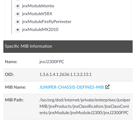
jnxModuleVseries
jnxModuleVSRX
jnxModuleFireflyPerimeter
jnxModuleMX2010
Specific MIB Information
Name:
jnxJ2300FPC
OID:
1.3.6.1.4.1.2636.1.1.3.2.13.1
MIB Name:
JUNIPER-CHASSIS-DEFINES-MIB
MIB Path:
/iso/org/dod/internet/private/enterprises/juniper
MIB/jnxProducts/jnxClassification/jnxClassCont
ents/jnxModule/jnxModuleJ2300/jnxJ2300FPC