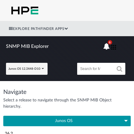
EXPLORE PATHFINDER APPS
6
SNMP MIB Explorer
Junos OS 12.3X48-D10
Navigate
Select a release to navigate through the SNMP MIB Object
hierarchy.
Junos OS
26.2