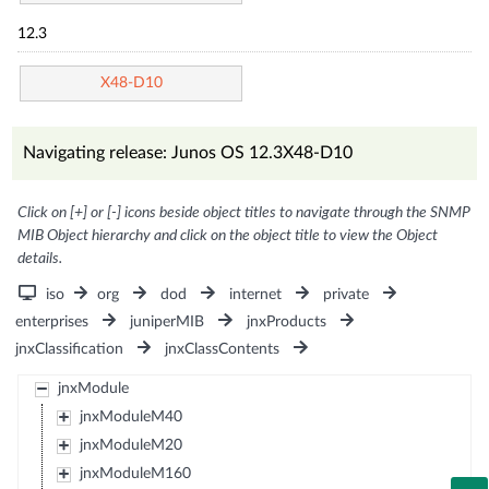
12.3
X48-D10
Navigating release: Junos OS 12.3X48-D10
Click on [+] or [-] icons beside object titles to navigate through the SNMP
MIB Object hierarchy and click on the object title to view the Object
details.
iso
org
dod
internet
private
enterprises
juniperMIB
jnxProducts
jnxClassification
jnxClassContents
jnxModule
jnxModuleM40
jnxModuleM20
jnxModuleM160