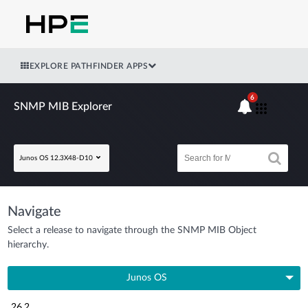
EXPLORE PATHFINDER APPS
6
SNMP MIB Explorer
Junos OS 12.3X48-D10
Navigate
Select a release to navigate through the SNMP MIB Object
hierarchy.
Junos OS
26.2