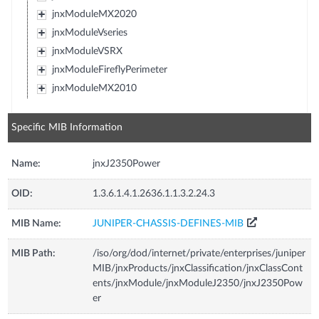
jnxModuleMX2020
jnxModuleVseries
jnxModuleVSRX
jnxModuleFireflyPerimeter
jnxModuleMX2010
Specific MIB Information
Name:
jnxJ2350Power
OID:
1.3.6.1.4.1.2636.1.1.3.2.24.3
MIB Name:
JUNIPER-CHASSIS-DEFINES-MIB
MIB Path:
/iso/org/dod/internet/private/enterprises/juniper
MIB/jnxProducts/jnxClassification/jnxClassCont
ents/jnxModule/jnxModuleJ2350/jnxJ2350Pow
er