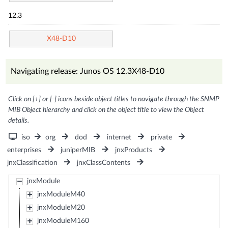
12.3
X48-D10
Navigating release: Junos OS 12.3X48-D10
Click on [+] or [-] icons beside object titles to navigate through the SNMP
MIB Object hierarchy and click on the object title to view the Object
details.
iso
org
dod
internet
private
enterprises
juniperMIB
jnxProducts
jnxClassification
jnxClassContents
jnxModule
jnxModuleM40
jnxModuleM20
jnxModuleM160