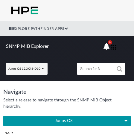
EXPLORE PATHFINDER APPS
6
SNMP MIB Explorer
Junos OS 12.3X48-D10
Navigate
Select a release to navigate through the SNMP MIB Object
hierarchy.
Junos OS
26.2