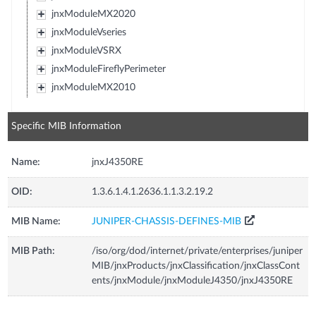
jnxModuleMX2020
jnxModuleVseries
jnxModuleVSRX
jnxModuleFireflyPerimeter
jnxModuleMX2010
Specific MIB Information
Name:
jnxJ4350RE
OID:
1.3.6.1.4.1.2636.1.1.3.2.19.2
MIB Name:
JUNIPER-CHASSIS-DEFINES-MIB
MIB Path:
/iso/org/dod/internet/private/enterprises/juniper
MIB/jnxProducts/jnxClassification/jnxClassCont
ents/jnxModule/jnxModuleJ4350/jnxJ4350RE