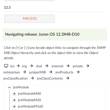
12.3
X48-D10
Navigating release: Junos OS 12.3X48-D10
Click on [+] or [-] icons beside object titles to navigate through the SNMP
MIB Object hierarchy and click on the object title to view the Object
details.
iso
org
dod
internet
private
enterprises
juniperMIB
jnxProducts
jnxClassification
jnxClassContents
jnxModule
jnxModuleM40
jnxModuleM20
jnxModuleM160