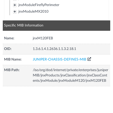
jnxModuleFireflyPerimeter
jnxModuleMX2010
Specific MIB Information
Name:
jnxM120FEB
OID:
1.3.6.1.4.1.2636.1.1.3.2.18.1
MIB Name:
JUNIPER-CHASSIS-DEFINES-MIB
MIB Path:
/iso/org/dod/internet/private/enterprises/juniper
MIB/jnxProducts/jnxClassification/jnxClassCont
ents/jnxModule/jnxModuleM120/jnxM120FEB