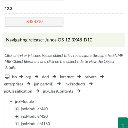
12.3
X48-D10
Navigating release: Junos OS 12.3X48-D10
Click on [+] or [-] icons beside object titles to navigate through the SNMP
MIB Object hierarchy and click on the object title to view the Object
details.
iso
org
dod
internet
private
enterprises
juniperMIB
jnxProducts
jnxClassification
jnxClassContents
jnxModule
jnxModuleM40
jnxModuleM20
jnxModuleM160