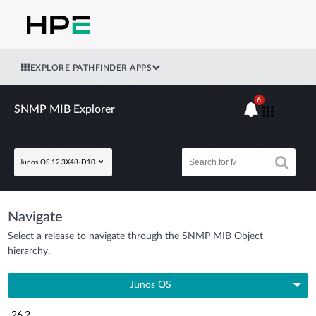
EXPLORE PATHFINDER APPS
6
SNMP MIB Explorer
Junos OS 12.3X48-D10
Navigate
Select a release to navigate through the SNMP MIB Object
hierarchy.
Junos OS
26.2