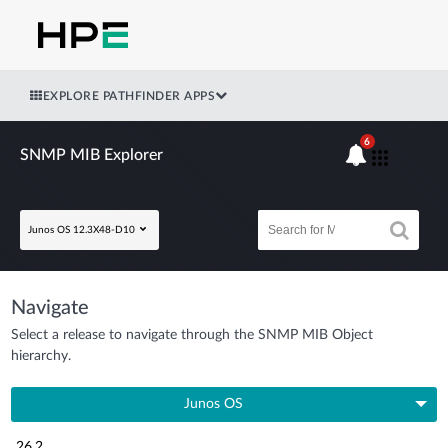
EXPLORE PATHFINDER APPS
6
SNMP MIB Explorer
Junos OS 12.3X48-D10
Navigate
Select a release to navigate through the SNMP MIB Object
hierarchy.
Junos OS
26.2