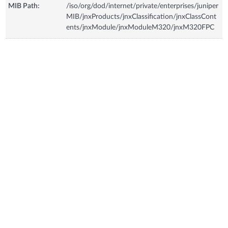
MIB Path:
/iso/org/dod/internet/private/enterprises/juniper
MIB/jnxProducts/jnxClassification/jnxClassCont
ents/jnxModule/jnxModuleM320/jnxM320FPC