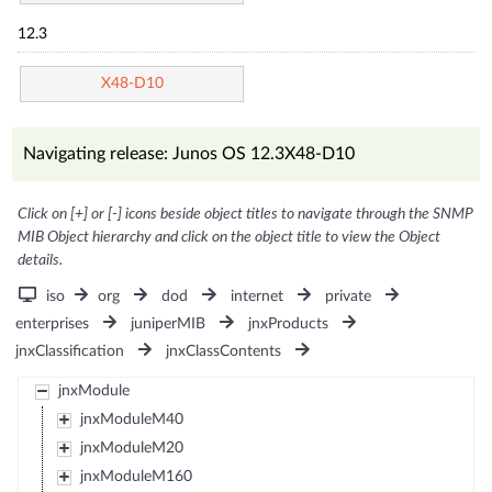
12.3
X48-D10
Navigating release: Junos OS 12.3X48-D10
Click on [+] or [-] icons beside object titles to navigate through the SNMP
MIB Object hierarchy and click on the object title to view the Object
details.
iso
org
dod
internet
private
enterprises
juniperMIB
jnxProducts
jnxClassification
jnxClassContents
jnxModule
jnxModuleM40
jnxModuleM20
jnxModuleM160