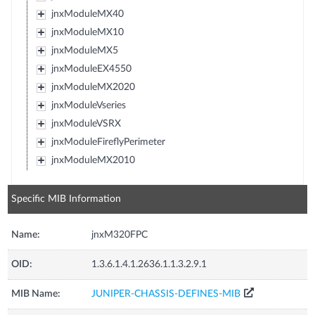
jnxModuleMX40
jnxModuleMX10
jnxModuleMX5
jnxModuleEX4550
jnxModuleMX2020
jnxModuleVseries
jnxModuleVSRX
jnxModuleFireflyPerimeter
jnxModuleMX2010
Specific MIB Information
Name:
jnxM320FPC
OID:
1.3.6.1.4.1.2636.1.1.3.2.9.1
MIB Name:
JUNIPER-CHASSIS-DEFINES-MIB