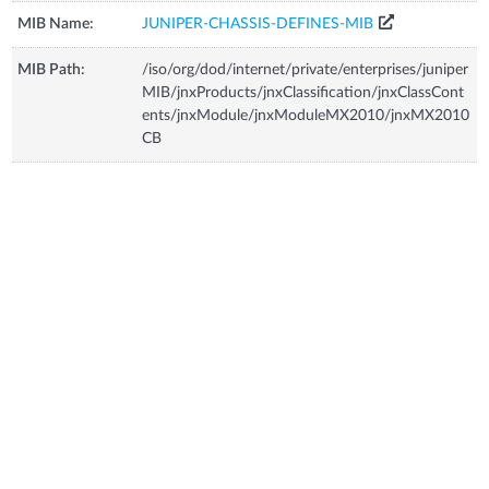
MIB Name:
JUNIPER-CHASSIS-DEFINES-MIB
MIB Path:
/iso/org/dod/internet/private/enterprises/juniper
MIB/jnxProducts/jnxClassification/jnxClassCont
ents/jnxModule/jnxModuleMX2010/jnxMX2010
CB