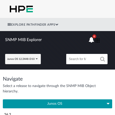
EXPLORE PATHFINDER APPS
6
SNMP MIB Explorer
Junos OS 12.3X48-D10
Navigate
Select a release to navigate through the SNMP MIB Object
hierarchy.
Junos OS
26.2