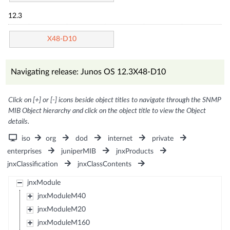
12.3
X48-D10
Navigating release: Junos OS 12.3X48-D10
Click on [+] or [-] icons beside object titles to navigate through the SNMP
MIB Object hierarchy and click on the object title to view the Object
details.
iso
org
dod
internet
private
enterprises
juniperMIB
jnxProducts
jnxClassification
jnxClassContents
jnxModule
jnxModuleM40
jnxModuleM20
jnxModuleM160