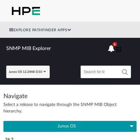
EXPLORE PATHFINDER APPS
6
SNMP MIB Explorer
Junos OS 12.3X48-D10
Navigate
Select a release to navigate through the SNMP MIB Object
hierarchy.
Junos OS
26.2