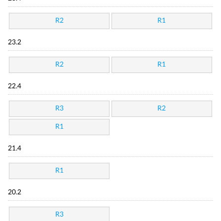
R2
R1
23.2
R2
R1
22.4
R3
R2
R1
21.4
R1
20.2
R3