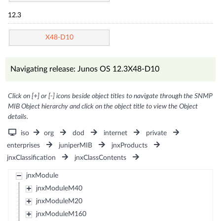
12.3
X48-D10
Navigating release: Junos OS 12.3X48-D10
Click on [+] or [-] icons beside object titles to navigate through the SNMP
MIB Object hierarchy and click on the object title to view the Object
details.
iso
org
dod
internet
private
enterprises
juniperMIB
jnxProducts
jnxClassification
jnxClassContents
jnxModule
jnxModuleM40
jnxModuleM20
jnxModuleM160