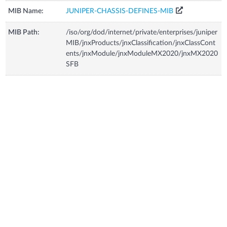
MIB Name:
JUNIPER-CHASSIS-DEFINES-MIB
MIB Path:
/iso/org/dod/internet/private/enterprises/juniper
MIB/jnxProducts/jnxClassification/jnxClassCont
ents/jnxModule/jnxModuleMX2020/jnxMX2020
SFB