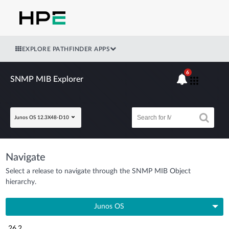
EXPLORE PATHFINDER APPS
6
SNMP MIB Explorer
Junos OS 12.3X48-D10
Navigate
Select a release to navigate through the SNMP MIB Object
hierarchy.
Junos OS
26.2