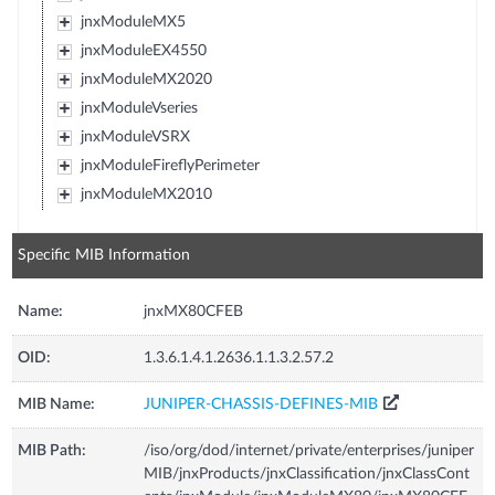
jnxModuleMX5
jnxModuleEX4550
jnxModuleMX2020
jnxModuleVseries
jnxModuleVSRX
jnxModuleFireflyPerimeter
jnxModuleMX2010
Specific MIB Information
Name:
jnxMX80CFEB
OID:
1.3.6.1.4.1.2636.1.1.3.2.57.2
MIB Name:
JUNIPER-CHASSIS-DEFINES-MIB
MIB Path:
/iso/org/dod/internet/private/enterprises/juniper
MIB/jnxProducts/jnxClassification/jnxClassCont