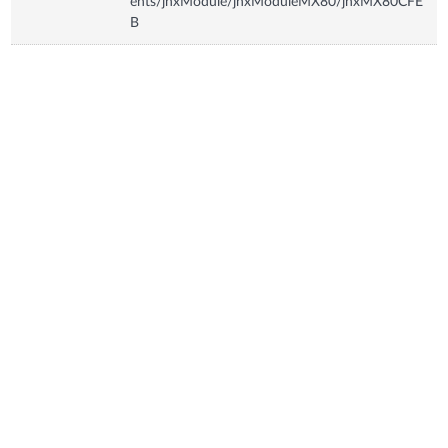
ents/jnxModule/jnxModuleMX80/jnxMX80CFE
B