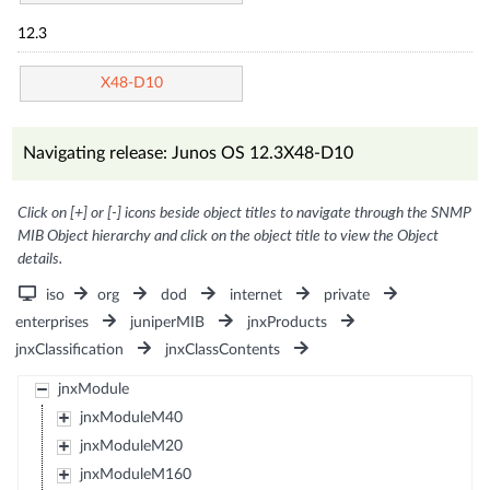
12.3
X48-D10
Navigating release: Junos OS 12.3X48-D10
Click on [+] or [-] icons beside object titles to navigate through the SNMP
MIB Object hierarchy and click on the object title to view the Object
details.
iso
org
dod
internet
private
enterprises
juniperMIB
jnxProducts
jnxClassification
jnxClassContents
jnxModule
jnxModuleM40
jnxModuleM20
jnxModuleM160