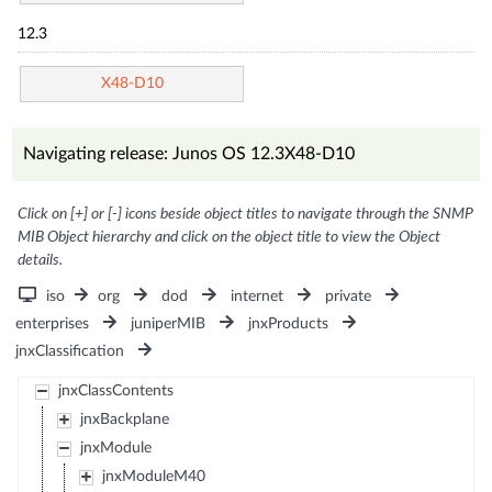
12.3
X48-D10
Navigating release: Junos OS 12.3X48-D10
Click on [+] or [-] icons beside object titles to navigate through the SNMP
MIB Object hierarchy and click on the object title to view the Object
details.
iso
org
dod
internet
private
enterprises
juniperMIB
jnxProducts
jnxClassification
jnxClassContents
jnxBackplane
jnxModule
jnxModuleM40