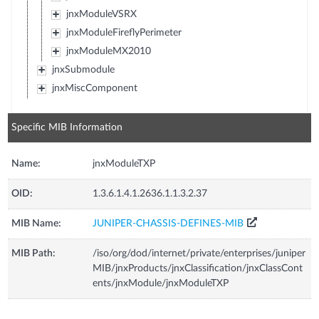
jnxModuleVSRX
jnxModuleFireflyPerimeter
jnxModuleMX2010
jnxSubmodule
jnxMiscComponent
Specific MIB Information
Name:
jnxModuleTXP
OID:
1.3.6.1.4.1.2636.1.1.3.2.37
MIB Name:
JUNIPER-CHASSIS-DEFINES-MIB
MIB Path:
/iso/org/dod/internet/private/enterprises/juniper
MIB/jnxProducts/jnxClassification/jnxClassCont
ents/jnxModule/jnxModuleTXP