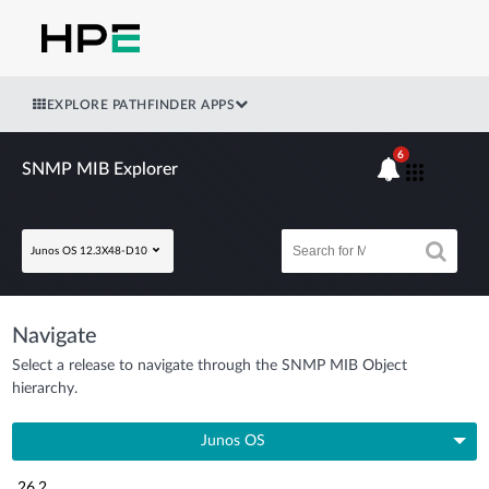
EXPLORE PATHFINDER APPS
6
SNMP MIB Explorer
Junos OS 12.3X48-D10
Navigate
Select a release to navigate through the SNMP MIB Object
hierarchy.
Junos OS
26.2