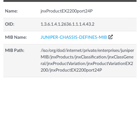
Name:
jnxProductEX2200port24P
OID:
1.3.6.1.4.1.2636.1.1.1.4.43.2
MIB Name:
JUNIPER-CHASSIS-DEFINES-MIB
MIB Path:
/iso/org/dod/internet/private/enterprises/juniper
MIB/jnxProducts/jnxClassification/jnxClassGene
ral/jnxProductVariation/jnxProductVariationEX2
200/jnxProductEX2200port24P