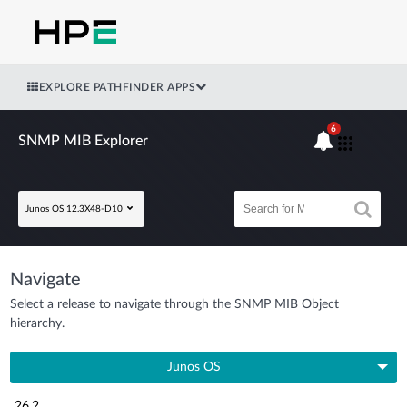
EXPLORE PATHFINDER APPS
6
SNMP MIB Explorer
Junos OS 12.3X48-D10
Navigate
Select a release to navigate through the SNMP MIB Object
hierarchy.
Junos OS
26.2