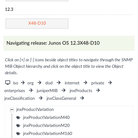
12.3
X48-D10
Navigating release: Junos OS 12.3X48-D10
Click on [+] or [-] icons beside object titles to navigate through the SNMP
MIB Object hierarchy and click on the object title to view the Object
details.
iso
org
dod
internet
private
enterprises
juniperMIB
jnxProducts
jnxClassification
jnxClassGeneral
jnxProductVariation
jnxProductVariationM40
jnxProductVariationM20
jnxProductVariationM160