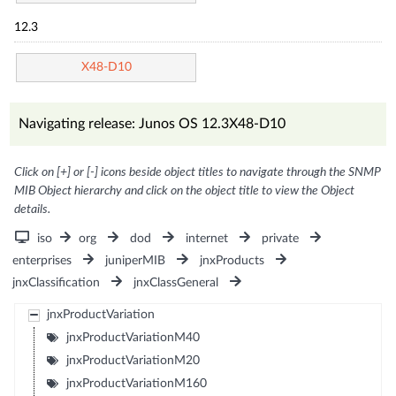
12.3
X48-D10
Navigating release: Junos OS 12.3X48-D10
Click on [+] or [-] icons beside object titles to navigate through the SNMP
MIB Object hierarchy and click on the object title to view the Object
details.
iso
org
dod
internet
private
enterprises
juniperMIB
jnxProducts
jnxClassification
jnxClassGeneral
jnxProductVariation
jnxProductVariationM40
jnxProductVariationM20
jnxProductVariationM160