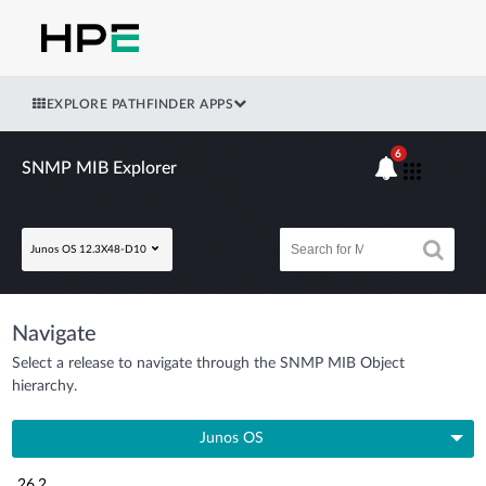
EXPLORE PATHFINDER APPS
6
SNMP MIB Explorer
Junos OS 12.3X48-D10
Navigate
Select a release to navigate through the SNMP MIB Object
hierarchy.
Junos OS
26.2