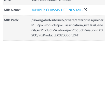
MIB Name:
JUNIPER-CHASSIS-DEFINES-MIB
MIB Path:
/iso/org/dod/internet/private/enterprises/juniper
MIB/jnxProducts/jnxClassification/jnxClassGene
ral/jnxProductVariation/jnxProductVariationEX3
200/jnxProductEX3200port24T