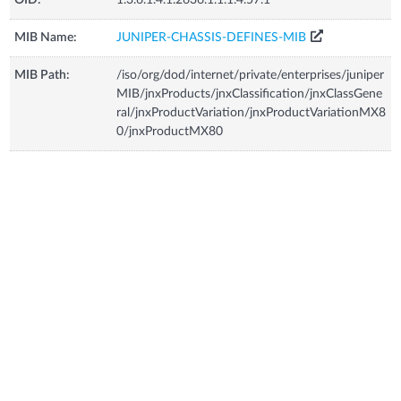
MIB Name:
JUNIPER-CHASSIS-DEFINES-MIB
MIB Path:
/iso/org/dod/internet/private/enterprises/juniper
MIB/jnxProducts/jnxClassification/jnxClassGene
ral/jnxProductVariation/jnxProductVariationMX8
0/jnxProductMX80