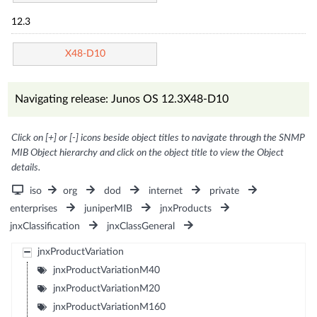
12.3
X48-D10
Navigating release: Junos OS 12.3X48-D10
Click on [+] or [-] icons beside object titles to navigate through the SNMP
MIB Object hierarchy and click on the object title to view the Object
details.
iso
org
dod
internet
private
enterprises
juniperMIB
jnxProducts
jnxClassification
jnxClassGeneral
jnxProductVariation
jnxProductVariationM40
jnxProductVariationM20
jnxProductVariationM160