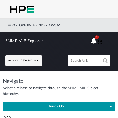
EXPLORE PATHFINDER APPS
6
SNMP MIB Explorer
Junos OS 12.3X48-D10
Navigate
Select a release to navigate through the SNMP MIB Object
hierarchy.
Junos OS
26.2