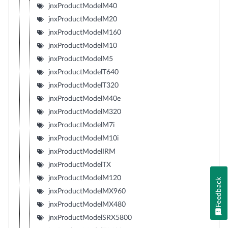
jnxProductModelM40
jnxProductModelM20
jnxProductModelM160
jnxProductModelM10
jnxProductModelM5
jnxProductModelT640
jnxProductModelT320
jnxProductModelM40e
jnxProductModelM320
jnxProductModelM7i
jnxProductModelM10i
jnxProductModelIRM
jnxProductModelTX
jnxProductModelM120
Feedback
jnxProductModelMX960
jnxProductModelMX480
jnxProductModelSRX5800