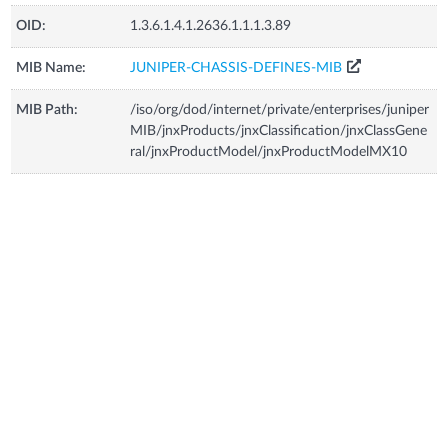
OID:
1.3.6.1.4.1.2636.1.1.1.3.89
MIB Name:
JUNIPER-CHASSIS-DEFINES-MIB
MIB Path:
/iso/org/dod/internet/private/enterprises/juniper
MIB/jnxProducts/jnxClassification/jnxClassGene
ral/jnxProductModel/jnxProductModelMX10