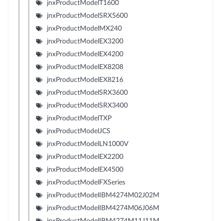
jnxProductModelT1600
jnxProductModelSRX5600
jnxProductModelMX240
jnxProductModelEX3200
jnxProductModelEX4200
jnxProductModelEX8208
jnxProductModelEX8216
jnxProductModelSRX3600
jnxProductModelSRX3400
jnxProductModelTXP
jnxProductModelJCS
jnxProductModelLN1000V
jnxProductModelEX2200
jnxProductModelEX4500
jnxProductModelFXSeries
jnxProductModelIBM4274M02J02M
jnxProductModelIBM4274M06J06M
jnxProductModelIBM4274M11J11M