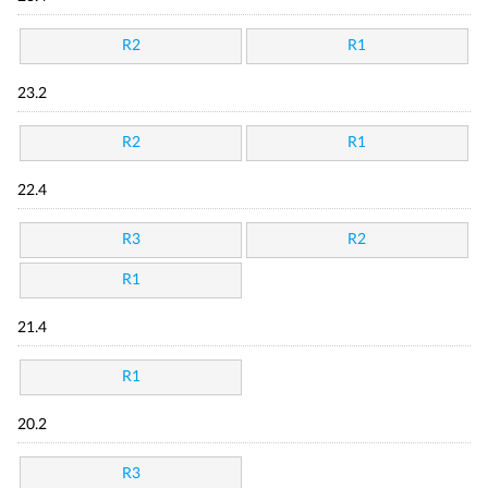
R2
R1
23.2
R2
R1
22.4
R3
R2
R1
21.4
R1
20.2
R3