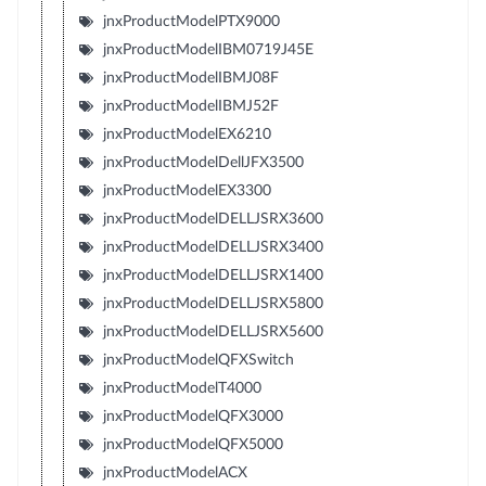
jnxProductModelPTX9000
jnxProductModelIBM0719J45E
jnxProductModelIBMJ08F
jnxProductModelIBMJ52F
jnxProductModelEX6210
jnxProductModelDellJFX3500
jnxProductModelEX3300
jnxProductModelDELLJSRX3600
jnxProductModelDELLJSRX3400
jnxProductModelDELLJSRX1400
jnxProductModelDELLJSRX5800
jnxProductModelDELLJSRX5600
jnxProductModelQFXSwitch
jnxProductModelT4000
jnxProductModelQFX3000
jnxProductModelQFX5000
jnxProductModelACX