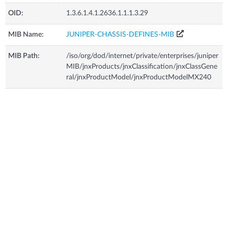
OID:
1.3.6.1.4.1.2636.1.1.1.3.29
MIB Name:
JUNIPER-CHASSIS-DEFINES-MIB
MIB Path:
/iso/org/dod/internet/private/enterprises/juniper
MIB/jnxProducts/jnxClassification/jnxClassGene
ral/jnxProductModel/jnxProductModelMX240