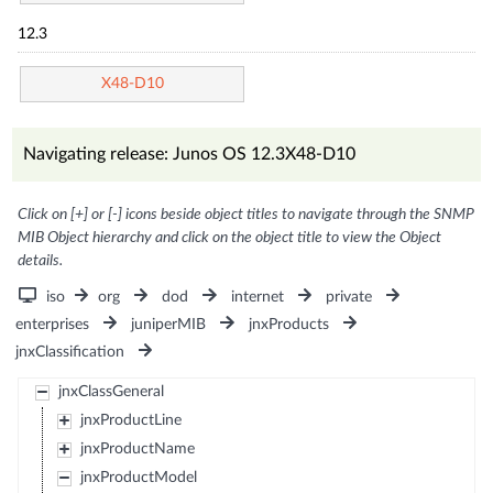
12.3
X48-D10
Navigating release: Junos OS 12.3X48-D10
Click on [+] or [-] icons beside object titles to navigate through the SNMP
MIB Object hierarchy and click on the object title to view the Object
details.
iso
org
dod
internet
private
enterprises
juniperMIB
jnxProducts
jnxClassification
jnxClassGeneral
jnxProductLine
jnxProductName
jnxProductModel