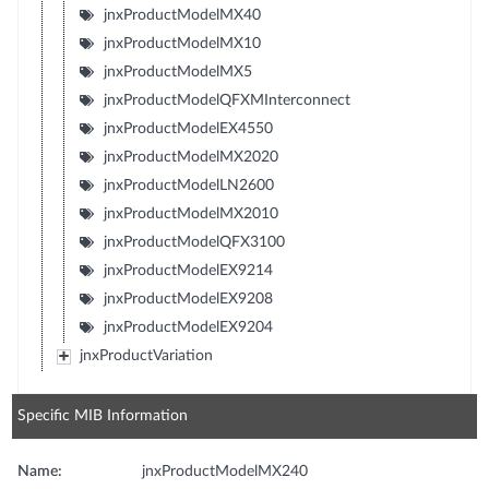
jnxProductModelMX40
jnxProductModelMX10
jnxProductModelMX5
jnxProductModelQFXMInterconnect
jnxProductModelEX4550
jnxProductModelMX2020
jnxProductModelLN2600
jnxProductModelMX2010
jnxProductModelQFX3100
jnxProductModelEX9214
jnxProductModelEX9208
jnxProductModelEX9204
jnxProductVariation
Specific MIB Information
Name:
jnxProductModelMX240