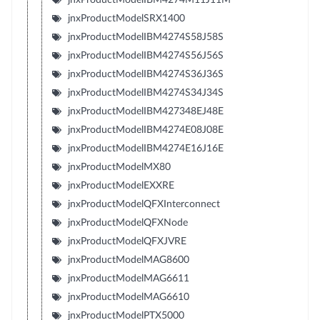
jnxProductModelSRX1400
jnxProductModelIBM4274S58J58S
jnxProductModelIBM4274S56J56S
jnxProductModelIBM4274S36J36S
jnxProductModelIBM4274S34J34S
jnxProductModelIBM427348EJ48E
jnxProductModelIBM4274E08J08E
jnxProductModelIBM4274E16J16E
jnxProductModelMX80
jnxProductModelEXXRE
jnxProductModelQFXInterconnect
jnxProductModelQFXNode
jnxProductModelQFXJVRE
jnxProductModelMAG8600
jnxProductModelMAG6611
jnxProductModelMAG6610
jnxProductModelPTX5000