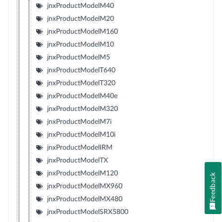
jnxProductModelM40
jnxProductModelM20
jnxProductModelM160
jnxProductModelM10
jnxProductModelM5
jnxProductModelT640
jnxProductModelT320
jnxProductModelM40e
jnxProductModelM320
jnxProductModelM7i
jnxProductModelM10i
jnxProductModelIRM
jnxProductModelTX
jnxProductModelM120
Feedback
jnxProductModelMX960
jnxProductModelMX480
jnxProductModelSRX5800