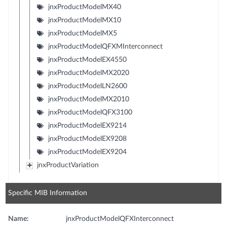
jnxProductModelMX40
jnxProductModelMX10
jnxProductModelMX5
jnxProductModelQFXMInterconnect
jnxProductModelEX4550
jnxProductModelMX2020
jnxProductModelLN2600
jnxProductModelMX2010
jnxProductModelQFX3100
jnxProductModelEX9214
jnxProductModelEX9208
jnxProductModelEX9204
jnxProductVariation
Specific MIB Information
Name:
jnxProductModelQFXInterconnect