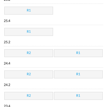
R1
25.4
R1
25.2
R2
R1
24.4
R2
R1
24.2
R2
R1
23.4