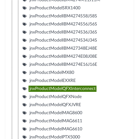
jnxProductModelSRX1400
jnxProductModelIBM4274S58J58S
jnxProductModelIBM4274S56J56S
jnxProductModelIBM4274S36J36S
jnxProductModelIBM4274S34J34S
jnxProductModelIBM427348EJ48E
jnxProductModelIBM4274E08J08E
jnxProductModelIBM4274E16J16E
jnxProductModelMX80
jnxProductModelEXXRE
jnxProductModelQFXInterconnect
jnxProductModelQFXNode
jnxProductModelQFXJVRE
jnxProductModelMAG8600
jnxProductModelMAG6611
jnxProductModelMAG6610
jnxProductModelPTX5000