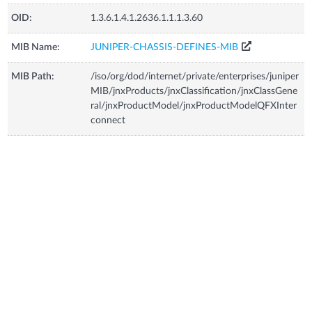
OID:
1.3.6.1.4.1.2636.1.1.1.3.60
MIB Name:
JUNIPER-CHASSIS-DEFINES-MIB
MIB Path:
/iso/org/dod/internet/private/enterprises/juniper
MIB/jnxProducts/jnxClassification/jnxClassGene
ral/jnxProductModel/jnxProductModelQFXInter
connect