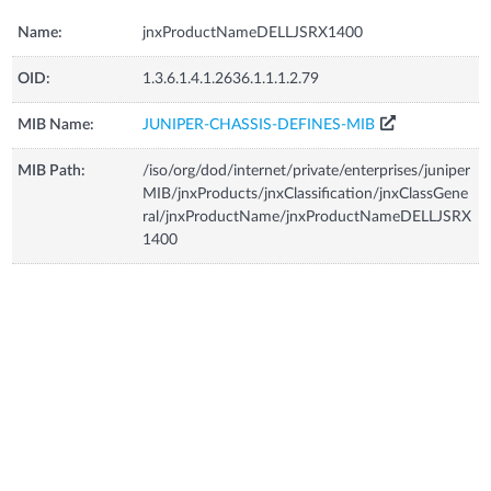
Name:
jnxProductNameDELLJSRX1400
OID:
1.3.6.1.4.1.2636.1.1.1.2.79
MIB Name:
JUNIPER-CHASSIS-DEFINES-MIB
MIB Path:
/iso/org/dod/internet/private/enterprises/juniper
MIB/jnxProducts/jnxClassification/jnxClassGene
ral/jnxProductName/jnxProductNameDELLJSRX
1400