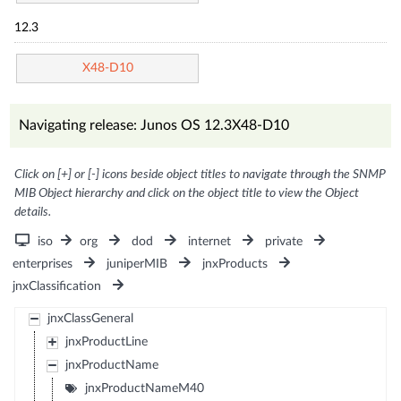
12.3
X48-D10
Navigating release: Junos OS 12.3X48-D10
Click on [+] or [-] icons beside object titles to navigate through the SNMP
MIB Object hierarchy and click on the object title to view the Object
details.
iso
org
dod
internet
private
enterprises
juniperMIB
jnxProducts
jnxClassification
jnxClassGeneral
jnxProductLine
jnxProductName
jnxProductNameM40