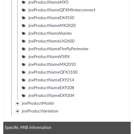
jnxProductNameMX5
jnxProductNameQFXMInterconnect
jnxProductNameEX4550
jnxProductNameMX2020
jnxProductNameVseries
jnxProductNameLN2600
jnxProductNameFireflyPerimeter
jnxProductNameVSRX
jnxProductNameMX2010
jnxProductNameQFX3100
jnxProductNameEX9214
jnxProductNameEX9208
jnxProductNameEX9204
jnxProductModel
jnxProductVariation
Specific MIB Information