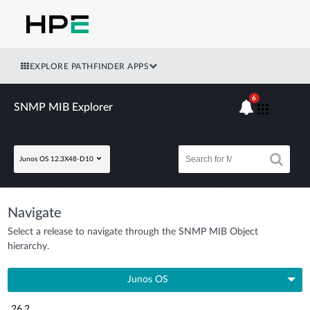
EXPLORE PATHFINDER APPS
6
SNMP MIB Explorer
Junos OS 12.3X48-D10
Navigate
Select a release to navigate through the SNMP MIB Object
hierarchy.
Junos OS
26.2