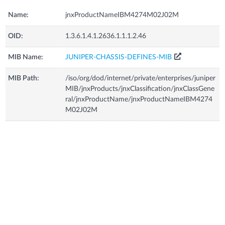
Name:
jnxProductNameIBM4274M02J02M
OID:
1.3.6.1.4.1.2636.1.1.1.2.46
MIB Name:
JUNIPER-CHASSIS-DEFINES-MIB
MIB Path:
/iso/org/dod/internet/private/enterprises/juniper
MIB/jnxProducts/jnxClassification/jnxClassGene
ral/jnxProductName/jnxProductNameIBM4274
M02J02M