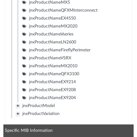
jnxProductNameMX5
jnxProductNameQFXMInterconnect
jnxProductNameEX4550
jnxProductNameMX2020
jnxProductNameVseries
jnxProductNameLN2600
jnxProductNameFireflyPerimeter
jnxProductNameVSRX
jnxProductNameMX2010
jnxProductNameQFX3100
jnxProductNameEX9214
jnxProductNameEX9208
jnxProductNameEX9204
jnxProductModel
jnxProductVariation
Specific MIB Information