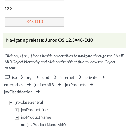
12.3
X48-D10
Navigating release: Junos OS 12.3X48-D10
Click on [+] or [-] icons beside object titles to navigate through the SNMP
MIB Object hierarchy and click on the object title to view the Object
details.
iso
org
dod
internet
private
enterprises
juniperMIB
jnxProducts
jnxClassification
jnxClassGeneral
jnxProductLine
jnxProductName
jnxProductNameM40