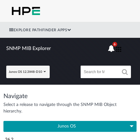
EXPLORE PATHFINDER APPS
6
SNMP MIB Explorer
Junos OS 12.3X48-D10
Navigate
Select a release to navigate through the SNMP MIB Object
hierarchy.
Junos OS
26.2