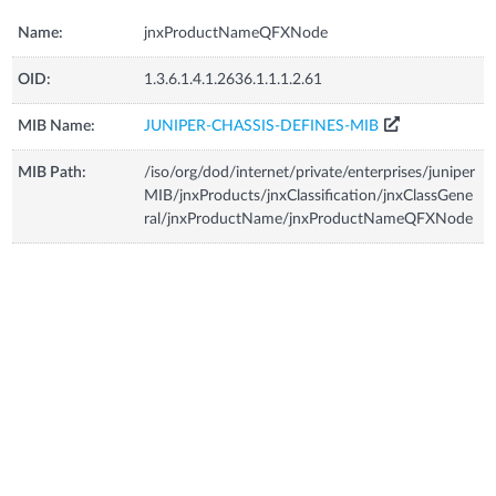
Name:
jnxProductNameQFXNode
OID:
1.3.6.1.4.1.2636.1.1.1.2.61
MIB Name:
JUNIPER-CHASSIS-DEFINES-MIB
MIB Path:
/iso/org/dod/internet/private/enterprises/juniper
MIB/jnxProducts/jnxClassification/jnxClassGene
ral/jnxProductName/jnxProductNameQFXNode