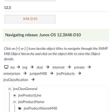
12.3
X48-D10
Navigating release: Junos OS 12.3X48-D10
Click on [+] or [-] icons beside object titles to navigate through the SNMP
MIB Object hierarchy and click on the object title to view the Object
details.
iso
org
dod
internet
private
enterprises
juniperMIB
jnxProducts
jnxClassification
jnxClassGeneral
jnxProductLine
jnxProductName
jnxProductNameM40