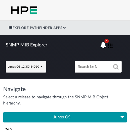
EXPLORE PATHFINDER APPS
6
SNMP MIB Explorer
Junos OS 12.3X48-D10
Navigate
Select a release to navigate through the SNMP MIB Object
hierarchy.
Junos OS
26.2