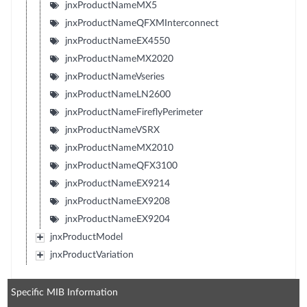
jnxProductNameMX5
jnxProductNameQFXMInterconnect
jnxProductNameEX4550
jnxProductNameMX2020
jnxProductNameVseries
jnxProductNameLN2600
jnxProductNameFireflyPerimeter
jnxProductNameVSRX
jnxProductNameMX2010
jnxProductNameQFX3100
jnxProductNameEX9214
jnxProductNameEX9208
jnxProductNameEX9204
jnxProductModel
jnxProductVariation
Specific MIB Information