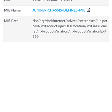
MIB Name:
JUNIPER-CHASSIS-DEFINES-MIB
MIB Path:
/iso/org/dod/internet/private/enterprises/juniper
MIB/jnxProducts/jnxClassification/jnxClassGene
ral/jnxProductVariation/jnxProductVariationEX4
550