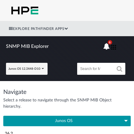
EXPLORE PATHFINDER APPS
6
SNMP MIB Explorer
Junos OS 12.3X48-D10
Navigate
Select a release to navigate through the SNMP MIB Object
hierarchy.
Junos OS
26.2