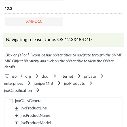
12.3
X48-D10
Navigating release: Junos OS 12.3X48-D10
Click on [+] or [-] icons beside object titles to navigate through the SNMP
MIB Object hierarchy and click on the object title to view the Object
details.
iso
org
dod
internet
private
enterprises
juniperMIB
jnxProducts
jnxClassification
jnxClassGeneral
jnxProductLine
jnxProductName
jnxProductModel