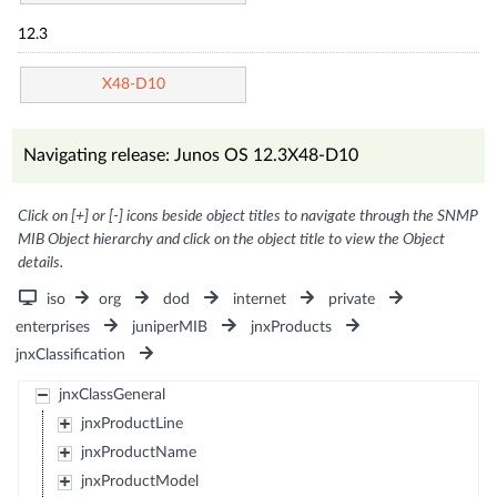
12.3
X48-D10
Navigating release: Junos OS 12.3X48-D10
Click on [+] or [-] icons beside object titles to navigate through the SNMP
MIB Object hierarchy and click on the object title to view the Object
details.
iso
org
dod
internet
private
enterprises
juniperMIB
jnxProducts
jnxClassification
jnxClassGeneral
jnxProductLine
jnxProductName
jnxProductModel