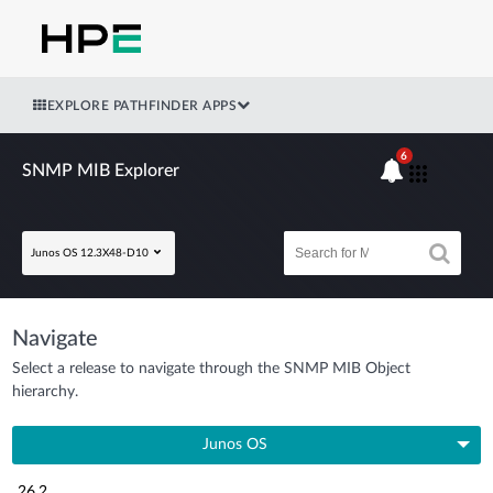
EXPLORE PATHFINDER APPS
6
SNMP MIB Explorer
Junos OS 12.3X48-D10
Navigate
Select a release to navigate through the SNMP MIB Object
hierarchy.
Junos OS
26.2