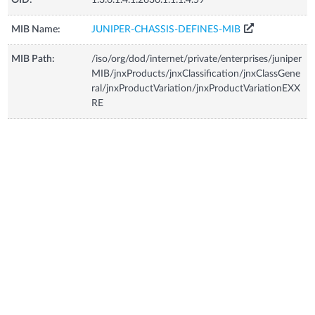
MIB Name:
JUNIPER-CHASSIS-DEFINES-MIB
MIB Path:
/iso/org/dod/internet/private/enterprises/juniper
MIB/jnxProducts/jnxClassification/jnxClassGene
ral/jnxProductVariation/jnxProductVariationEXX
RE