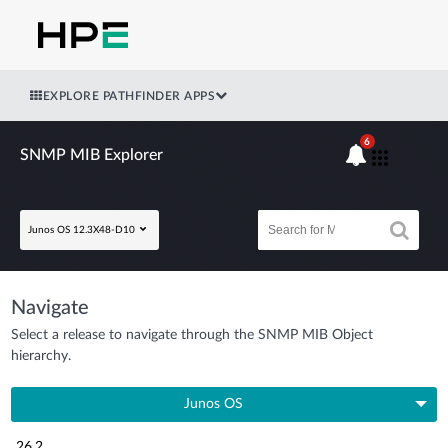
EXPLORE PATHFINDER APPS
6
SNMP MIB Explorer
Junos OS 12.3X48-D10
Navigate
Select a release to navigate through the SNMP MIB Object
hierarchy.
Junos OS
26.2