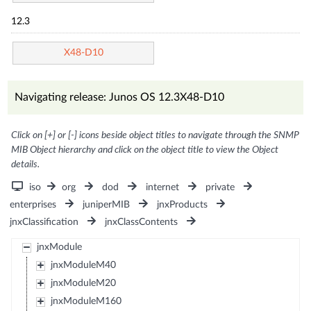
12.3
X48-D10
Navigating release: Junos OS 12.3X48-D10
Click on [+] or [-] icons beside object titles to navigate through the SNMP
MIB Object hierarchy and click on the object title to view the Object
details.
iso
org
dod
internet
private
enterprises
juniperMIB
jnxProducts
jnxClassification
jnxClassContents
jnxModule
jnxModuleM40
jnxModuleM20
jnxModuleM160