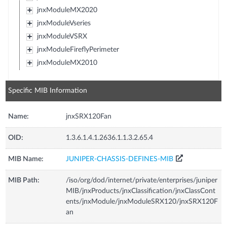
jnxModuleMX2020
jnxModuleVseries
jnxModuleVSRX
jnxModuleFireflyPerimeter
jnxModuleMX2010
Specific MIB Information
Name:
jnxSRX120Fan
OID:
1.3.6.1.4.1.2636.1.1.3.2.65.4
MIB Name:
JUNIPER-CHASSIS-DEFINES-MIB
MIB Path:
/iso/org/dod/internet/private/enterprises/juniper
MIB/jnxProducts/jnxClassification/jnxClassCont
ents/jnxModule/jnxModuleSRX120/jnxSRX120F
an