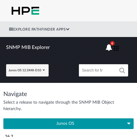
EXPLORE PATHFINDER APPS
6
SNMP MIB Explorer
Junos OS 12.3X48-D10
Navigate
Select a release to navigate through the SNMP MIB Object
hierarchy.
Junos OS
26.2