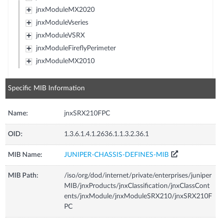
jnxModuleMX2020
jnxModuleVseries
jnxModuleVSRX
jnxModuleFireflyPerimeter
jnxModuleMX2010
Specific MIB Information
Name:
jnxSRX210FPC
OID:
1.3.6.1.4.1.2636.1.1.3.2.36.1
MIB Name:
JUNIPER-CHASSIS-DEFINES-MIB
MIB Path:
/iso/org/dod/internet/private/enterprises/juniper
MIB/jnxProducts/jnxClassification/jnxClassCont
ents/jnxModule/jnxModuleSRX210/jnxSRX210F
PC