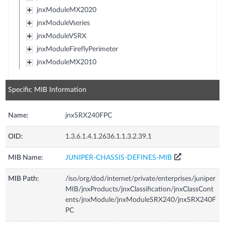
jnxModuleMX2020
jnxModuleVseries
jnxModuleVSRX
jnxModuleFireflyPerimeter
jnxModuleMX2010
Specific MIB Information
Name:
jnxSRX240FPC
OID:
1.3.6.1.4.1.2636.1.1.3.2.39.1
MIB Name:
JUNIPER-CHASSIS-DEFINES-MIB
MIB Path:
/iso/org/dod/internet/private/enterprises/juniper
MIB/jnxProducts/jnxClassification/jnxClassCont
ents/jnxModule/jnxModuleSRX240/jnxSRX240F
PC