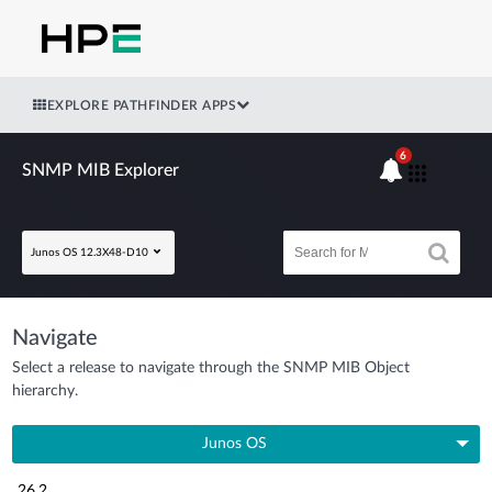
EXPLORE PATHFINDER APPS
6
SNMP MIB Explorer
Junos OS 12.3X48-D10
Navigate
Select a release to navigate through the SNMP MIB Object
hierarchy.
Junos OS
26.2