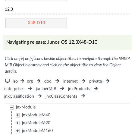
12.3
X48-D10
Navigating release: Junos OS 12.3X48-D10
Click on [+] or [-] icons beside object titles to navigate through the SNMP
MIB Object hierarchy and click on the object title to view the Object
details.
iso
org
dod
internet
private
enterprises
juniperMIB
jnxProducts
jnxClassification
jnxClassContents
jnxModule
jnxModuleM40
jnxModuleM20
jnxModuleM160