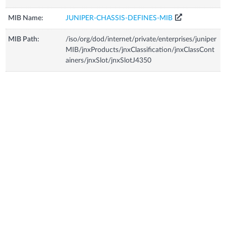
MIB Name:
JUNIPER-CHASSIS-DEFINES-MIB
MIB Path:
/iso/org/dod/internet/private/enterprises/juniper
MIB/jnxProducts/jnxClassification/jnxClassCont
ainers/jnxSlot/jnxSlotJ4350