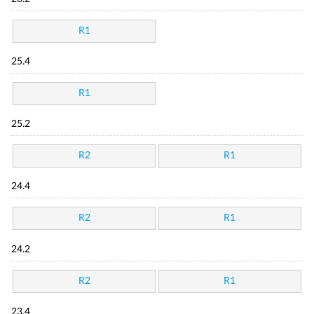
R1
25.4
R1
25.2
R2
R1
24.4
R2
R1
24.2
R2
R1
23.4