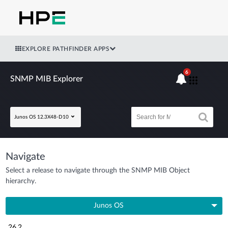
EXPLORE PATHFINDER APPS
6
SNMP MIB Explorer
Junos OS 12.3X48-D10
Navigate
Select a release to navigate through the SNMP MIB Object
hierarchy.
Junos OS
26.2