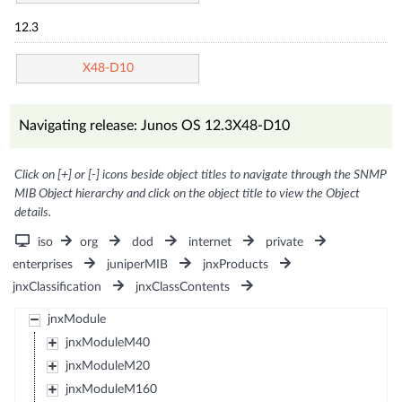
12.3
X48-D10
Navigating release: Junos OS 12.3X48-D10
Click on [+] or [-] icons beside object titles to navigate through the SNMP
MIB Object hierarchy and click on the object title to view the Object
details.
iso
org
dod
internet
private
enterprises
juniperMIB
jnxProducts
jnxClassification
jnxClassContents
jnxModule
jnxModuleM40
jnxModuleM20
jnxModuleM160