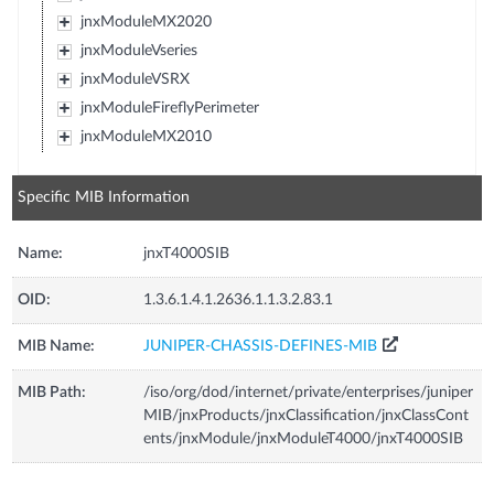
jnxModuleMX2020
jnxModuleVseries
jnxModuleVSRX
jnxModuleFireflyPerimeter
jnxModuleMX2010
Specific MIB Information
Name:
jnxT4000SIB
OID:
1.3.6.1.4.1.2636.1.1.3.2.83.1
MIB Name:
JUNIPER-CHASSIS-DEFINES-MIB
MIB Path:
/iso/org/dod/internet/private/enterprises/juniper
MIB/jnxProducts/jnxClassification/jnxClassCont
ents/jnxModule/jnxModuleT4000/jnxT4000SIB