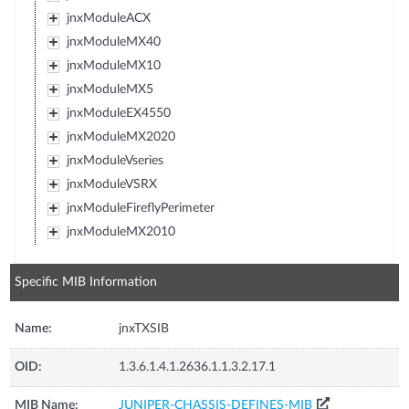
jnxModuleACX
jnxModuleMX40
jnxModuleMX10
jnxModuleMX5
jnxModuleEX4550
jnxModuleMX2020
jnxModuleVseries
jnxModuleVSRX
jnxModuleFireflyPerimeter
jnxModuleMX2010
Specific MIB Information
Name:
jnxTXSIB
OID:
1.3.6.1.4.1.2636.1.1.3.2.17.1
MIB Name:
JUNIPER-CHASSIS-DEFINES-MIB