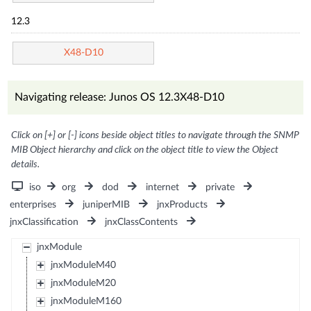
12.3
X48-D10
Navigating release: Junos OS 12.3X48-D10
Click on [+] or [-] icons beside object titles to navigate through the SNMP
MIB Object hierarchy and click on the object title to view the Object
details.
iso
org
dod
internet
private
enterprises
juniperMIB
jnxProducts
jnxClassification
jnxClassContents
jnxModule
jnxModuleM40
jnxModuleM20
jnxModuleM160