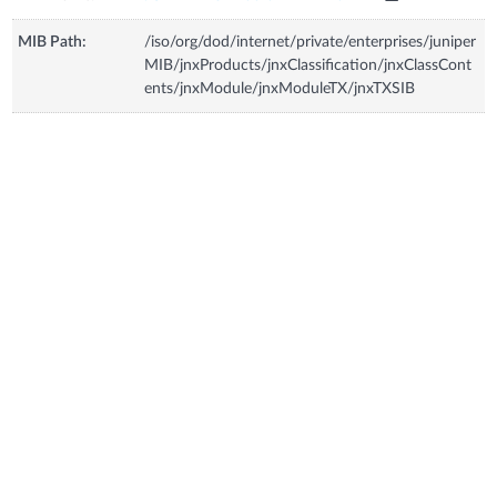
MIB Path:
/iso/org/dod/internet/private/enterprises/juniper
MIB/jnxProducts/jnxClassification/jnxClassCont
ents/jnxModule/jnxModuleTX/jnxTXSIB