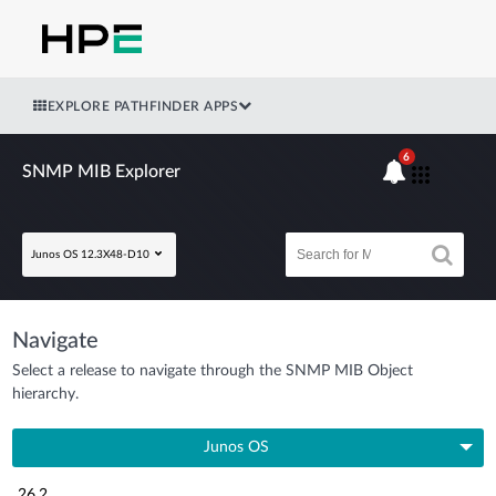
EXPLORE PATHFINDER APPS
6
SNMP MIB Explorer
Junos OS 12.3X48-D10
Navigate
Select a release to navigate through the SNMP MIB Object
hierarchy.
Junos OS
26.2