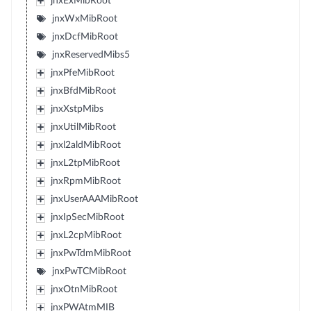
jnxExMibRoot
jnxWxMibRoot
jnxDcfMibRoot
jnxReservedMibs5
jnxPfeMibRoot
jnxBfdMibRoot
jnxXstpMibs
jnxUtilMibRoot
jnxl2aldMibRoot
jnxL2tpMibRoot
jnxRpmMibRoot
jnxUserAAAMibRoot
jnxIpSecMibRoot
jnxL2cpMibRoot
jnxPwTdmMibRoot
jnxPwTCMibRoot
jnxOtnMibRoot
jnxPWAtmMIB