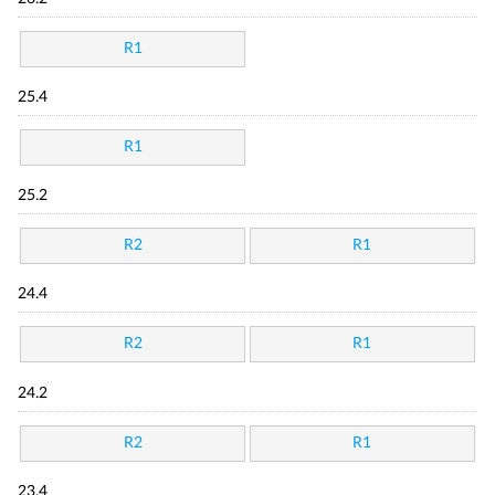
R1
25.4
R1
25.2
R2
R1
24.4
R2
R1
24.2
R2
R1
23.4