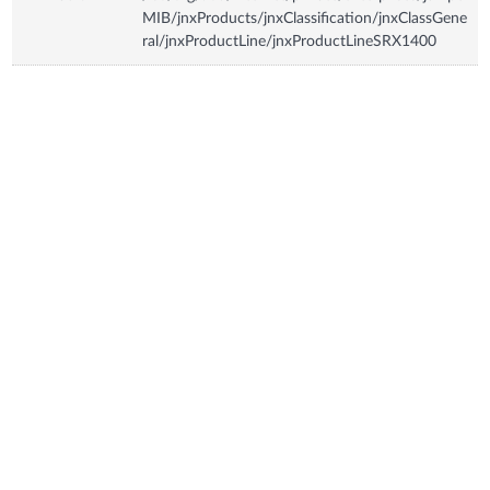
MIB/jnxProducts/jnxClassification/jnxClassGene
ral/jnxProductLine/jnxProductLineSRX1400