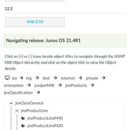
12.3
X48-D10
Navigating release: Junos OS 21.4R1
Click on [+] or [-] icons beside object titles to navigate through the SNMP
MIB Object hierarchy and click on the object title to view the Object
details.
iso
org
dod
internet
private
enterprises
juniperMIB
jnxProducts
jnxClassification
jnxClassGeneral
jnxProductLine
jnxProductLineM40
jnxProductLineM20