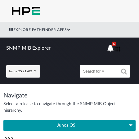
EXPLORE PATHFINDER APPS
6
SNMP MIB Explorer
Junos OS 21.4R1
Navigate
Select a release to navigate through the SNMP MIB Object
hierarchy.
Junos OS
26.2