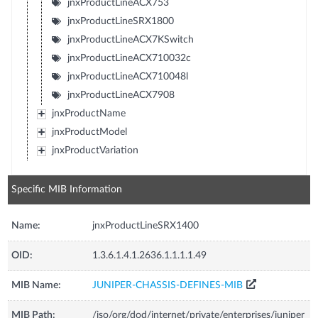
jnxProductLineACX753
jnxProductLineSRX1800
jnxProductLineACX7KSwitch
jnxProductLineACX710032c
jnxProductLineACX710048l
jnxProductLineACX7908
jnxProductName
jnxProductModel
jnxProductVariation
Specific MIB Information
Name:
jnxProductLineSRX1400
OID:
1.3.6.1.4.1.2636.1.1.1.1.49
MIB Name:
JUNIPER-CHASSIS-DEFINES-MIB
MIB Path:
/iso/org/dod/internet/private/enterprises/juniper