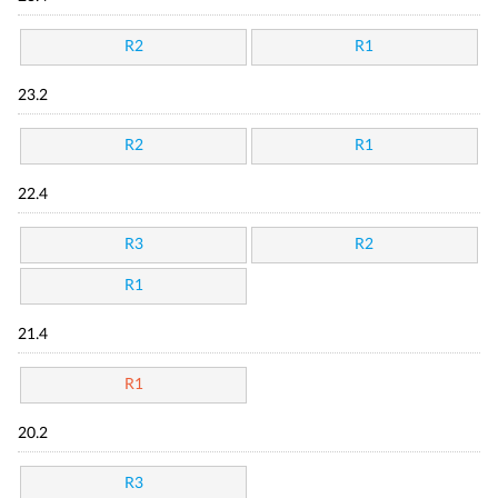
R2
R1
23.2
R2
R1
22.4
R3
R2
R1
21.4
R1
20.2
R3