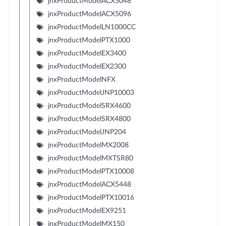
jnxProductModelACX5048
jnxProductModelACX5096
jnxProductModelLN1000CC
jnxProductModelPTX1000
jnxProductModelEX3400
jnxProductModelEX2300
jnxProductModelNFX
jnxProductModelJNP10003
jnxProductModelSRX4600
jnxProductModelSRX4800
jnxProductModelJNP204
jnxProductModelMX2008
jnxProductModelMXTSR80
jnxProductModelPTX10008
jnxProductModelACX5448
jnxProductModelPTX10016
jnxProductModelEX9251
jnxProductModelMX150