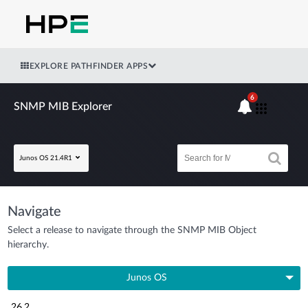
EXPLORE PATHFINDER APPS
6
SNMP MIB Explorer
Junos OS 21.4R1
Navigate
Select a release to navigate through the SNMP MIB Object
hierarchy.
Junos OS
26.2