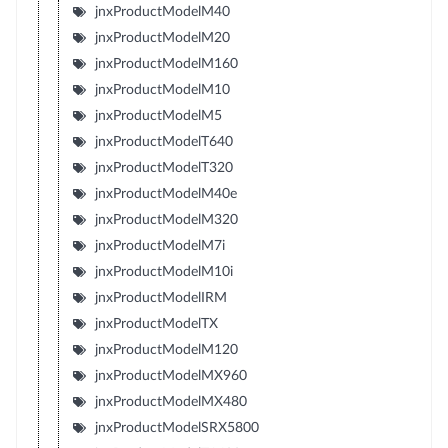
jnxProductModelM40
jnxProductModelM20
jnxProductModelM160
jnxProductModelM10
jnxProductModelM5
jnxProductModelT640
jnxProductModelT320
jnxProductModelM40e
jnxProductModelM320
jnxProductModelM7i
jnxProductModelM10i
jnxProductModelIRM
jnxProductModelTX
jnxProductModelM120
jnxProductModelMX960
jnxProductModelMX480
jnxProductModelSRX5800