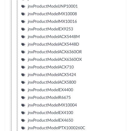
jnxProductModelJNP10001
jnxProductModelMX10008
jnxProductModelMX10016
jnxProductModelEX9253
jnxProductModelACX5448M
jnxProductModelACX5448D
jnxProductModelACX6360OR
jnxProductModelACX6360OX
jnxProductModelACX710
jnxProductModelACX5424
jnxProductModelACX5800
jnxProductModelEX4400
jnxProductModelR6675
jnxProductModelMX10004
jnxProductModelEX4100
jnxProductModelEX4650
jnxProductModelPTX1000260C