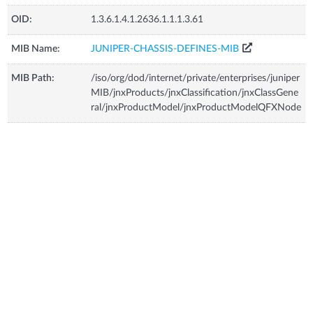
OID:
1.3.6.1.4.1.2636.1.1.1.3.61
MIB Name:
JUNIPER-CHASSIS-DEFINES-MIB
MIB Path:
/iso/org/dod/internet/private/enterprises/juniper
MIB/jnxProducts/jnxClassification/jnxClassGene
ral/jnxProductModel/jnxProductModelQFXNode