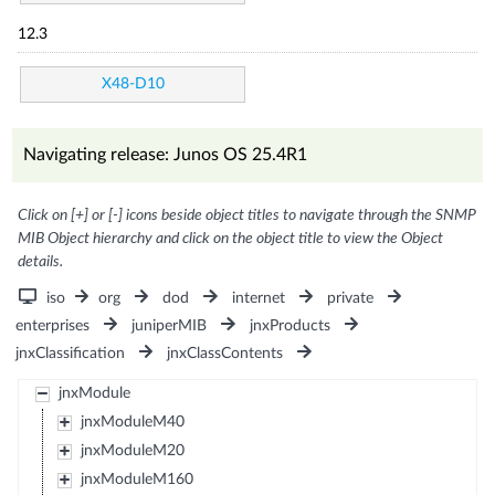
12.3
X48-D10
Navigating release: Junos OS 25.4R1
Click on [+] or [-] icons beside object titles to navigate through the SNMP
MIB Object hierarchy and click on the object title to view the Object
details.
iso
org
dod
internet
private
enterprises
juniperMIB
jnxProducts
jnxClassification
jnxClassContents
jnxModule
jnxModuleM40
jnxModuleM20
jnxModuleM160