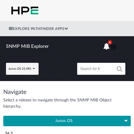
EXPLORE PATHFINDER APPS
6
SNMP MIB Explorer
Junos OS 25.4R1
Navigate
Select a release to navigate through the SNMP MIB Object
hierarchy.
Junos OS
26.2