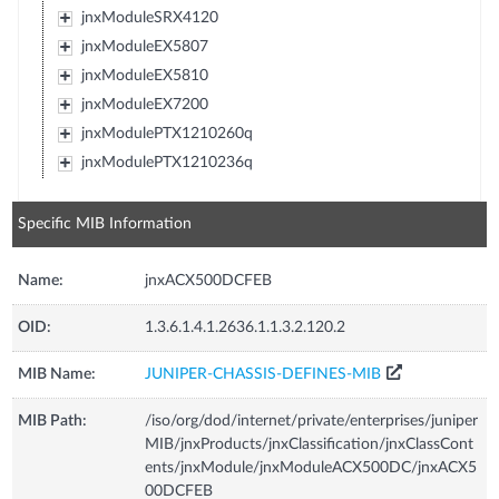
jnxModuleSRX4120
jnxModuleEX5807
jnxModuleEX5810
jnxModuleEX7200
jnxModulePTX1210260q
jnxModulePTX1210236q
Specific MIB Information
Name:
jnxACX500DCFEB
OID:
1.3.6.1.4.1.2636.1.1.3.2.120.2
MIB Name:
JUNIPER-CHASSIS-DEFINES-MIB
MIB Path:
/iso/org/dod/internet/private/enterprises/juniper
MIB/jnxProducts/jnxClassification/jnxClassCont
ents/jnxModule/jnxModuleACX500DC/jnxACX5
00DCFEB