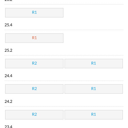
R1
25.4
R1
25.2
R2
R1
24.4
R2
R1
24.2
R2
R1
23.4