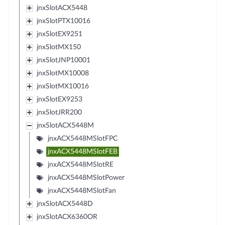
jnxSlotACX5448
jnxSlotPTX10016
jnxSlotEX9251
jnxSlotMX150
jnxSlotJNP10001
jnxSlotMX10008
jnxSlotMX10016
jnxSlotEX9253
jnxSlotJRR200
jnxSlotACX5448M
jnxACX5448MSlotFPC
jnxACX5448MSlotFEB
jnxACX5448MSlotRE
jnxACX5448MSlotPower
jnxACX5448MSlotFan
jnxSlotACX5448D
jnxSlotACX6360OR