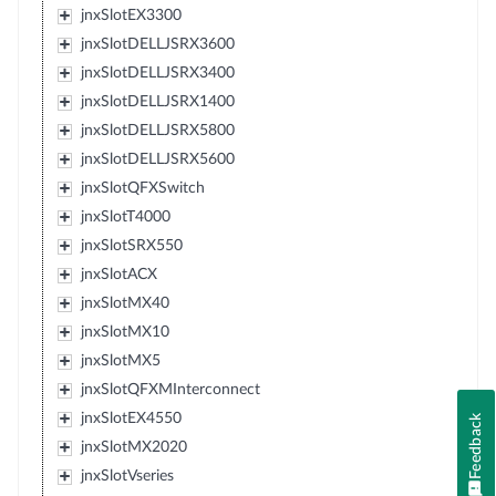
jnxSlotEX3300
jnxSlotDELLJSRX3600
jnxSlotDELLJSRX3400
jnxSlotDELLJSRX1400
jnxSlotDELLJSRX5800
jnxSlotDELLJSRX5600
jnxSlotQFXSwitch
jnxSlotT4000
jnxSlotSRX550
jnxSlotACX
jnxSlotMX40
jnxSlotMX10
jnxSlotMX5
jnxSlotQFXMInterconnect
jnxSlotEX4550
Feedback
jnxSlotMX2020
jnxSlotVseries