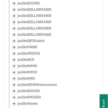
jnxSlotEX3300
jnxSlotDELLJSRX3600
jnxSlotDELLJSRX3400
jnxSlotDELLJSRX1400
jnxSlotDELLJSRX5800
jnxSlotDELLJSRX5600
jnxSlotQFXSwitch
jnxSlotT4000
jnxSlotSRX550
jnxSlotACX
jnxSlotMX40
jnxSlotMX10
jnxSlotMX5
jnxSlotQFXMInterconnect
jnxSlotEX4550
jnxSlotMX2020
Feedback
jnxSlotVseries