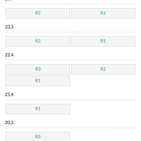
R2
R1
23.2
R2
R1
22.4
R3
R2
R1
21.4
R1
20.2
R3