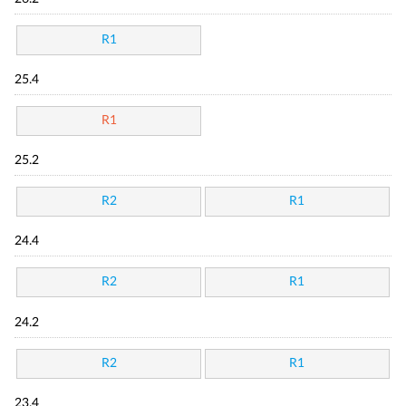
R1
25.4
R1
25.2
R2
R1
24.4
R2
R1
24.2
R2
R1
23.4