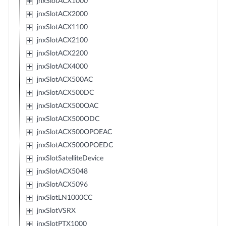
jnxSlotACX1000
jnxSlotACX2000
jnxSlotACX1100
jnxSlotACX2100
jnxSlotACX2200
jnxSlotACX4000
jnxSlotACX500AC
jnxSlotACX500DC
jnxSlotACX500OAC
jnxSlotACX500ODC
jnxSlotACX500OPOEAC
jnxSlotACX500OPOEDC
jnxSlotSatelliteDevice
jnxSlotACX5048
jnxSlotACX5096
jnxSlotLN1000CC
jnxSlotVSRX
jnxSlotPTX1000