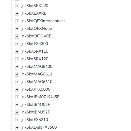
jnxSlotSRX220
jnxSlotEXXRE
jnxSlotQFXInterconnect
jnxSlotQFXNode
jnxSlotQFXJVRE
jnxSlotEX4300
jnxSlotSRX110
jnxSlotSRX120
jnxSlotMAG8600
jnxSlotMAG6611
jnxSlotMAG6610
jnxSlotPTX5000
jnxSlotIBM0719J45E
jnxSlotIBMJ08F
jnxSlotIBMJ52F
jnxSlotEX6210
jnxSlotDellJFX3500