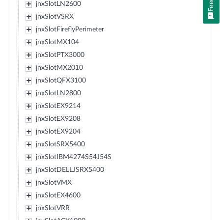
jnxSlotLN2600
jnxSlotVSRX
jnxSlotFireflyPerimeter
jnxSlotMX104
jnxSlotPTX3000
jnxSlotMX2010
jnxSlotQFX3100
jnxSlotLN2800
jnxSlotEX9214
jnxSlotEX9208
jnxSlotEX9204
jnxSlotSRX5400
jnxSlotIBM4274S54J54S
jnxSlotDELLJSRX5400
jnxSlotVMX
jnxSlotEX4600
jnxSlotVRR