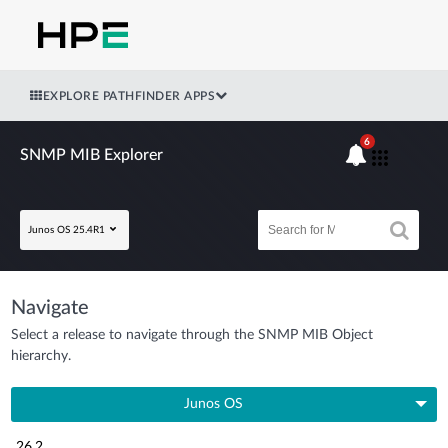
EXPLORE PATHFINDER APPS
6
SNMP MIB Explorer
Junos OS 25.4R1
Navigate
Select a release to navigate through the SNMP MIB Object
hierarchy.
Junos OS
26.2