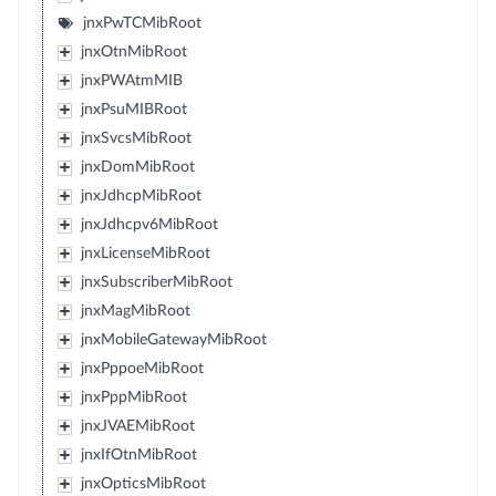
jnxPwTCMibRoot
jnxOtnMibRoot
jnxPWAtmMIB
jnxPsuMIBRoot
jnxSvcsMibRoot
jnxDomMibRoot
jnxJdhcpMibRoot
jnxJdhcpv6MibRoot
jnxLicenseMibRoot
jnxSubscriberMibRoot
jnxMagMibRoot
jnxMobileGatewayMibRoot
jnxPppoeMibRoot
jnxPppMibRoot
jnxJVAEMibRoot
jnxIfOtnMibRoot
jnxOpticsMibRoot