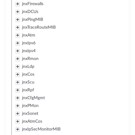
jnxFirewalls
jnxDCUs
jnxPingMIB
jnxTraceRouteMIB
jnxAtm
jnxIpv6
jnxIpv4
jnxRmon
jnxLdp
jnxCos
jnxScu
jnxRpf
jnxCfgMgmt
jnxPMon
jnxSonet
jnxAtmCos
jnxIpSecMonitorMIB