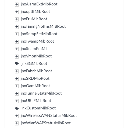
jnxAlarmExtMibRoot
jnxoptIfMibRoot
jnxFruMibRoot
jnxTimingNotfnsMIBRoot
jnxSnmpSetMibRoot
jnxTwampMibRoot
jnxSoamPmMib
jnxVmonMibRoot
jnxSGMibRoot
jnxFabricMibRoot
jnxSRDMibRoot
jnxOamMibRoot
jnxTunnelStatsMibRoot
jnxURLFMibRoot
jnxCustomMibRoot
jnxWirelessWANStatusMibRoot
jnxWlanWAPStatusMibRoot