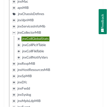
jnxMac
apsMIB
jnxChassisDefines
Feedback
jnxVpnMIB
jnxServicesInfoMib
jnxCollectorMIB
jnxCollGlobalStats
jnxCollPicIfTable
jnxCollFileTable
jnxCollNotifyVars
jnxRsvpMIB
jnxHostResourcesMIB
jnxSpMIB
jnxDfc
jnxFwdd
jnxSyslog
jnxMplsLdpMIB