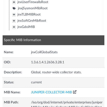
jnxUserFirewallsRoot
jnxjSysmonMibRoot
jnxTLBMIBRoot
jnxSoftGreMibRoot
jnxGdoiMIB
Specific MIB Information
Name:
jnxCollGlobalStats
OID:
1.3.6.1.4.1.2636.3.28.1
Description:
Global, router-wide collector stats.
Status:
current
MIB Name:
JUNIPER-COLLECTOR-MIB
MIB Path:
/iso/org/dod/internet/private/enterprises/juniper