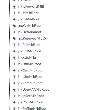
jnxEvent
jnxIpForwardMIB
jnxJsMibRoot
jnxExMibRoot
jnxWxMibRoot
jnxDcfMibRoot
jnxReservedMibs5
jnxPfeMibRoot
jnxBfdMibRoot
jnxXstpMibs
jnxUtilMibRoot
jnxl2aldMibRoot
jnxL2tpMibRoot
jnxRpmMibRoot
jnxUserAAAMibRoot
jnxIpSecMibRoot
jnxL2cpMibRoot
jnxPwTdmMibRoot