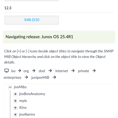
12.3
X48-D10
Navigating release: Junos OS 25.4R1
Click on [+] or [-] icons beside object titles to navigate through the SNMP
MIB Object hierarchy and click on the object title to view the Object
details.
iso
org
dod
internet
private
enterprises
juniperMIB
jnxMibs
jnxBoxAnatomy
mpls
ifJnx
jnxAlarms