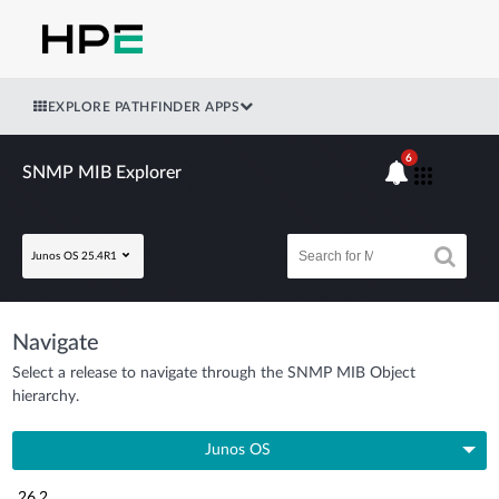
EXPLORE PATHFINDER APPS
6
SNMP MIB Explorer
Junos OS 25.4R1
Navigate
Select a release to navigate through the SNMP MIB Object
hierarchy.
Junos OS
26.2