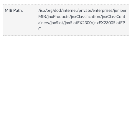
MIB Path:
/iso/org/dod/internet/private/enterprises/juniper
MIB/jnxProducts/jnxClassification/jnxClassCont
ainers/jnxSlot/jnxSlotEX2300/jnxEX2300SlotFP
C