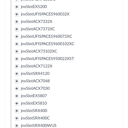
jnxSlotEX5200
jnxSlotUFISPACES960032X
jnxSlotACX7332X
jnxSlotACX7372XC
jnxSlotUFISPACES960072XC
jnxSlotUFISPACES9600102XC
jnxSlotACX73102XC
jnxSlotUFISPACES950022XST
jnxSlotACX7122X
jnxSlotSRX4120
jnxSlotACX7048
jnxSlotACX7030
jnxSlotEX5807
jnxSlotEX5810
jnxSlotSRX400
jnxSlotSRX400C
jnxSlotSRX400WUS