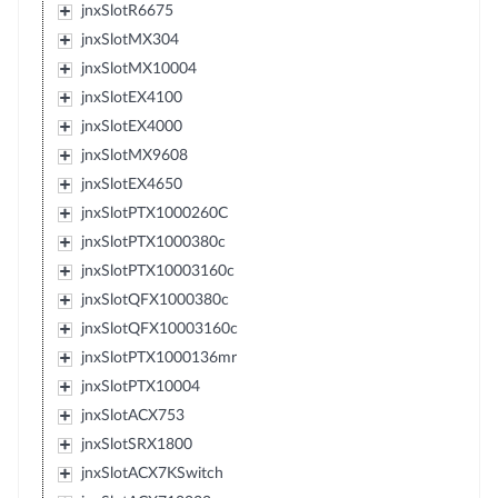
jnxSlotR6675
jnxSlotMX304
jnxSlotMX10004
jnxSlotEX4100
jnxSlotEX4000
jnxSlotMX9608
jnxSlotEX4650
jnxSlotPTX1000260C
jnxSlotPTX1000380c
jnxSlotPTX10003160c
jnxSlotQFX1000380c
jnxSlotQFX10003160c
jnxSlotPTX1000136mr
jnxSlotPTX10004
jnxSlotACX753
jnxSlotSRX1800
jnxSlotACX7KSwitch