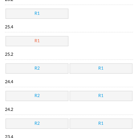
R1
25.4
R1
25.2
R2
R1
24.4
R2
R1
24.2
R2
R1
23.4