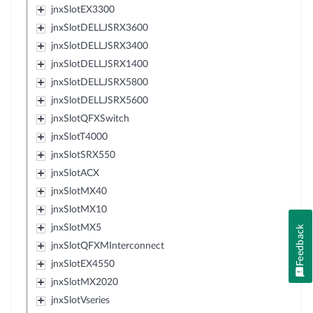
jnxSlotEX3300
jnxSlotDELLJSRX3600
jnxSlotDELLJSRX3400
jnxSlotDELLJSRX1400
jnxSlotDELLJSRX5800
jnxSlotDELLJSRX5600
jnxSlotQFXSwitch
jnxSlotT4000
jnxSlotSRX550
jnxSlotACX
jnxSlotMX40
jnxSlotMX10
jnxSlotMX5
Feedback
jnxSlotQFXMInterconnect
jnxSlotEX4550
jnxSlotMX2020
jnxSlotVseries