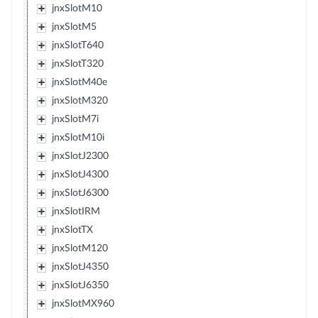
jnxSlotM10
jnxSlotM5
jnxSlotT640
jnxSlotT320
jnxSlotM40e
jnxSlotM320
jnxSlotM7i
jnxSlotM10i
jnxSlotJ2300
jnxSlotJ4300
jnxSlotJ6300
jnxSlotIRM
jnxSlotTX
jnxSlotM120
jnxSlotJ4350
jnxSlotJ6350
jnxSlotMX960