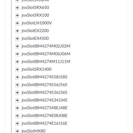
jnxSlotSRX650
jnxSlotSRX100
jnxSlotLN1000V
jnxSlotEX2200
jnxSlotEX4500
jnxSlotIBM4274M02J02M
jnxSlotIBM4274M06J06M
jnxSlotIBM4274M11J11M
jnxSlotSRX1400
jnxSlotIBM4274S58J58S
jnxSlotIBM4274S56J56S
jnxSlotIBM4274S36J36S
jnxSlotIBM4274S34J34S
jnxSlotIBM427348EJ48E
jnxSlotIBM4274E08J08E
jnxSlotIBM4274E16J16E
jnxSlotMX80