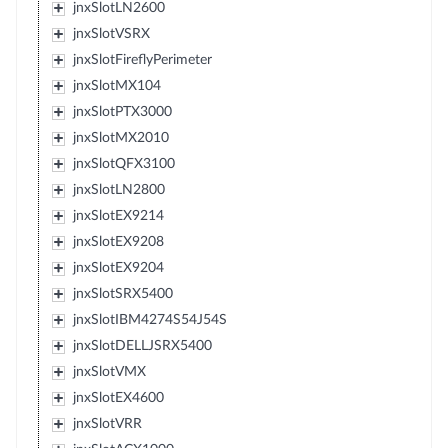
jnxSlotLN2600
jnxSlotVSRX
jnxSlotFireflyPerimeter
jnxSlotMX104
jnxSlotPTX3000
jnxSlotMX2010
jnxSlotQFX3100
jnxSlotLN2800
jnxSlotEX9214
jnxSlotEX9208
jnxSlotEX9204
jnxSlotSRX5400
jnxSlotIBM4274S54J54S
jnxSlotDELLJSRX5400
jnxSlotVMX
jnxSlotEX4600
jnxSlotVRR