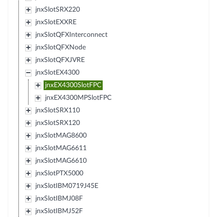
jnxSlotSRX220
jnxSlotEXXRE
jnxSlotQFXInterconnect
jnxSlotQFXNode
jnxSlotQFXJVRE
jnxSlotEX4300
jnxEX4300SlotFPC
jnxEX4300MPSlotFPC
jnxSlotSRX110
jnxSlotSRX120
jnxSlotMAG8600
jnxSlotMAG6611
jnxSlotMAG6610
jnxSlotPTX5000
jnxSlotIBM0719J45E
jnxSlotIBMJ08F
jnxSlotIBMJ52F