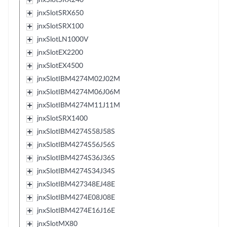
jnxSlotSRX650
jnxSlotSRX100
jnxSlotLN1000V
jnxSlotEX2200
jnxSlotEX4500
jnxSlotIBM4274M02J02M
jnxSlotIBM4274M06J06M
jnxSlotIBM4274M11J11M
jnxSlotSRX1400
jnxSlotIBM4274S58J58S
jnxSlotIBM4274S56J56S
jnxSlotIBM4274S36J36S
jnxSlotIBM4274S34J34S
jnxSlotIBM427348EJ48E
jnxSlotIBM4274E08J08E
jnxSlotIBM4274E16J16E
jnxSlotMX80