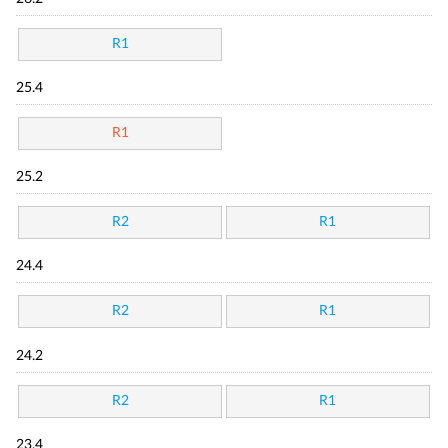
R1
25.4
R1
25.2
R2
R1
24.4
R2
R1
24.2
R2
R1
23.4