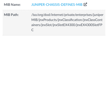
MIB Name:
JUNIPER-CHASSIS-DEFINES-MIB
MIB Path:
/iso/org/dod/internet/private/enterprises/juniper
MIB/jnxProducts/jnxClassification/jnxClassCont
ainers/jnxSlot/jnxSlotEX4300/jnxEX4300SlotFP
C