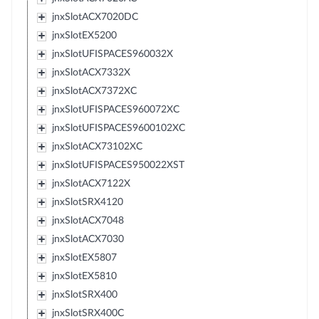
jnxSlotACX7020DC
jnxSlotEX5200
jnxSlotUFISPACES960032X
jnxSlotACX7332X
jnxSlotACX7372XC
jnxSlotUFISPACES960072XC
jnxSlotUFISPACES9600102XC
jnxSlotACX73102XC
jnxSlotUFISPACES950022XST
jnxSlotACX7122X
jnxSlotSRX4120
jnxSlotACX7048
jnxSlotACX7030
jnxSlotEX5807
jnxSlotEX5810
jnxSlotSRX400
jnxSlotSRX400C