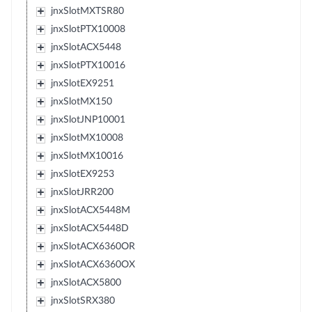
jnxSlotMXTSR80
jnxSlotPTX10008
jnxSlotACX5448
jnxSlotPTX10016
jnxSlotEX9251
jnxSlotMX150
jnxSlotJNP10001
jnxSlotMX10008
jnxSlotMX10016
jnxSlotEX9253
jnxSlotJRR200
jnxSlotACX5448M
jnxSlotACX5448D
jnxSlotACX6360OR
jnxSlotACX6360OX
jnxSlotACX5800
jnxSlotSRX380