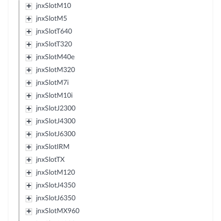
jnxSlotM10
jnxSlotM5
jnxSlotT640
jnxSlotT320
jnxSlotM40e
jnxSlotM320
jnxSlotM7i
jnxSlotM10i
jnxSlotJ2300
jnxSlotJ4300
jnxSlotJ6300
jnxSlotIRM
jnxSlotTX
jnxSlotM120
jnxSlotJ4350
jnxSlotJ6350
jnxSlotMX960