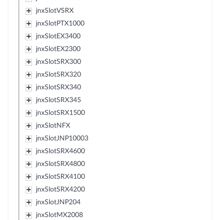
jnxSlotVSRX
jnxSlotPTX1000
jnxSlotEX3400
jnxSlotEX2300
jnxSlotSRX300
jnxSlotSRX320
jnxSlotSRX340
jnxSlotSRX345
jnxSlotSRX1500
jnxSlotNFX
jnxSlotJNP10003
jnxSlotSRX4600
jnxSlotSRX4800
jnxSlotSRX4100
jnxSlotSRX4200
jnxSlotJNP204
jnxSlotMX2008