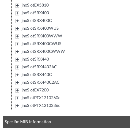
jnxSlotEX5810
jnxSlotSRX400
jnxSlotSRX400C
jnxSlotSRX400WUS
jnxSlotSRX400WWW
jnxSlotSRX400CWUS
jnxSlotSRX400CWWW
jnxSlotSRX440
jnxSlotSRX4402AC
jnxSlotSRX440C
jnxSlotSRX440C2AC
jnxSlotEX7200
jnxSlotPTX1210260q
jnxSlotPTX1210236q
Specific MIB Information