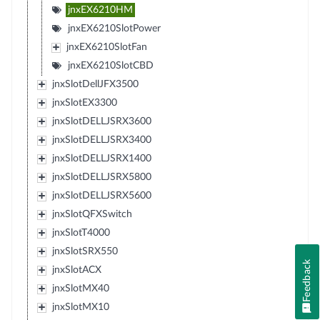
jnxEX6210HM
jnxEX6210SlotPower
jnxEX6210SlotFan
jnxEX6210SlotCBD
jnxSlotDellJFX3500
jnxSlotEX3300
jnxSlotDELLJSRX3600
jnxSlotDELLJSRX3400
jnxSlotDELLJSRX1400
jnxSlotDELLJSRX5800
jnxSlotDELLJSRX5600
jnxSlotQFXSwitch
jnxSlotT4000
jnxSlotSRX550
Feedback
jnxSlotACX
jnxSlotMX40
jnxSlotMX10