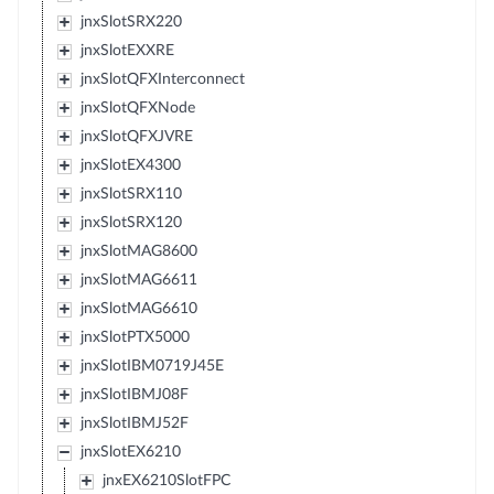
jnxSlotSRX220
jnxSlotEXXRE
jnxSlotQFXInterconnect
jnxSlotQFXNode
jnxSlotQFXJVRE
jnxSlotEX4300
jnxSlotSRX110
jnxSlotSRX120
jnxSlotMAG8600
jnxSlotMAG6611
jnxSlotMAG6610
jnxSlotPTX5000
jnxSlotIBM0719J45E
jnxSlotIBMJ08F
jnxSlotIBMJ52F
jnxSlotEX6210
jnxEX6210SlotFPC