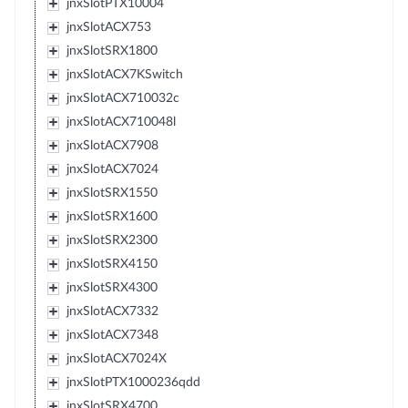
jnxSlotPTX10004
jnxSlotACX753
jnxSlotSRX1800
jnxSlotACX7KSwitch
jnxSlotACX710032c
jnxSlotACX710048l
jnxSlotACX7908
jnxSlotACX7024
jnxSlotSRX1550
jnxSlotSRX1600
jnxSlotSRX2300
jnxSlotSRX4150
jnxSlotSRX4300
jnxSlotACX7332
jnxSlotACX7348
jnxSlotACX7024X
jnxSlotPTX1000236qdd
jnxSlotSRX4700