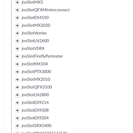
jnxSlotMX5
jnxSlotQFXMInterconnect
jnxSlotEX4550
jnxSlotMX2020
jnxSlotVseries
jnxSlotLN2600
jnxSlotVSRX
jnxSlotFireflyPerimeter
jnxSlotMX104
jnxSlotPTX3000
jnxSlotMX2010
jnxSlotQFX3100
jnxSlotLN2800
jnxSlotEX9214
jnxSlotEX9208
jnxSlotEX9204
jnxSlotSRX5400