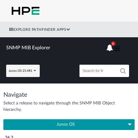
EXPLORE PATHFINDER APPS
6
SNMP MIB Explorer
Junos OS 25.4R1
Navigate
Select a release to navigate through the SNMP MIB Object
hierarchy.
Junos OS
26.2