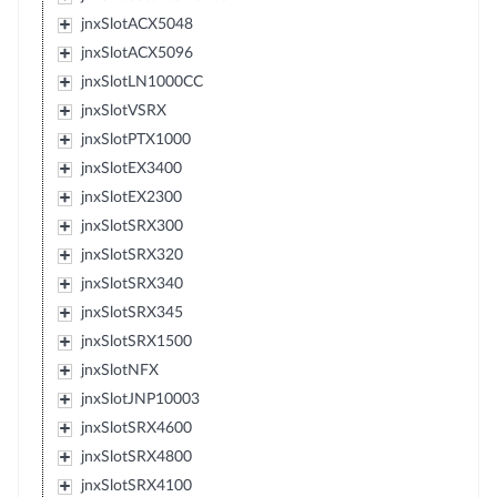
jnxSlotACX5048
jnxSlotACX5096
jnxSlotLN1000CC
jnxSlotVSRX
jnxSlotPTX1000
jnxSlotEX3400
jnxSlotEX2300
jnxSlotSRX300
jnxSlotSRX320
jnxSlotSRX340
jnxSlotSRX345
jnxSlotSRX1500
jnxSlotNFX
jnxSlotJNP10003
jnxSlotSRX4600
jnxSlotSRX4800
jnxSlotSRX4100