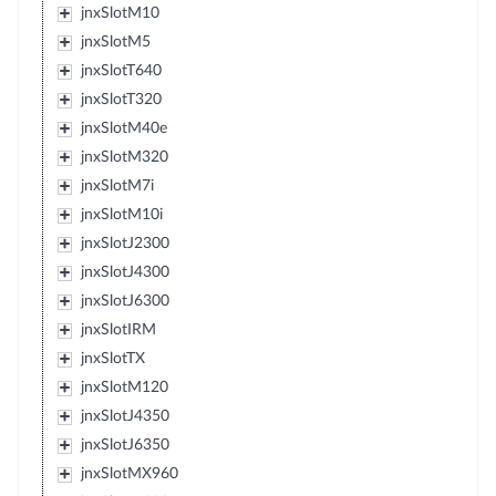
jnxSlotM10
jnxSlotM5
jnxSlotT640
jnxSlotT320
jnxSlotM40e
jnxSlotM320
jnxSlotM7i
jnxSlotM10i
jnxSlotJ2300
jnxSlotJ4300
jnxSlotJ6300
jnxSlotIRM
jnxSlotTX
jnxSlotM120
jnxSlotJ4350
jnxSlotJ6350
jnxSlotMX960