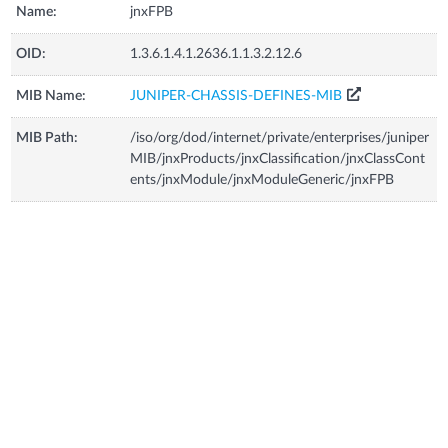
Name:
jnxFPB
OID:
1.3.6.1.4.1.2636.1.1.3.2.12.6
MIB Name:
JUNIPER-CHASSIS-DEFINES-MIB
MIB Path:
/iso/org/dod/internet/private/enterprises/juniper
MIB/jnxProducts/jnxClassification/jnxClassCont
ents/jnxModule/jnxModuleGeneric/jnxFPB