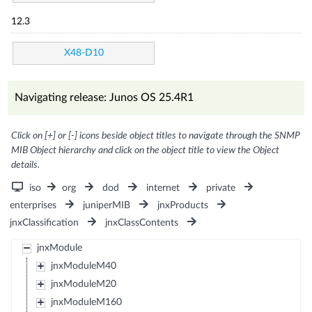
12.3
X48-D10
Navigating release: Junos OS 25.4R1
Click on [+] or [-] icons beside object titles to navigate through the SNMP
MIB Object hierarchy and click on the object title to view the Object
details.
iso
org
dod
internet
private
enterprises
juniperMIB
jnxProducts
jnxClassification
jnxClassContents
jnxModule
jnxModuleM40
jnxModuleM20
jnxModuleM160