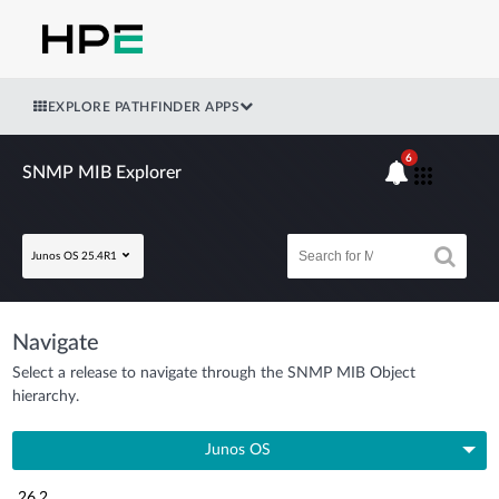
EXPLORE PATHFINDER APPS
6
SNMP MIB Explorer
Junos OS 25.4R1
Navigate
Select a release to navigate through the SNMP MIB Object
hierarchy.
Junos OS
26.2