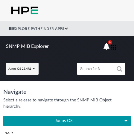
EXPLORE PATHFINDER APPS
6
SNMP MIB Explorer
Junos OS 25.4R1
Navigate
Select a release to navigate through the SNMP MIB Object
hierarchy.
Junos OS
26.2