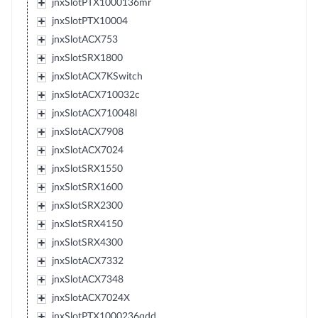
jnxSlotPTX1000136mr
jnxSlotPTX10004
jnxSlotACX753
jnxSlotSRX1800
jnxSlotACX7KSwitch
jnxSlotACX710032c
jnxSlotACX710048l
jnxSlotACX7908
jnxSlotACX7024
jnxSlotSRX1550
jnxSlotSRX1600
jnxSlotSRX2300
jnxSlotSRX4150
jnxSlotSRX4300
jnxSlotACX7332
jnxSlotACX7348
jnxSlotACX7024X
jnxSlotPTX1000236qdd