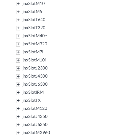
jnxSlotM10
jnxSlotM5
jnxSlotT640
jnxSlotT320
jnxSlotM40e
jnxSlotM320
jnxSlotM7i
jnxSlotM10i
jnxSlotJ2300
jnxSlotJ4300
jnxSlotJ6300
jnxSlotIRM
jnxSlotTX
jnxSlotM120
jnxSlotJ4350
jnxSlotJ6350
jnxSlotMX960