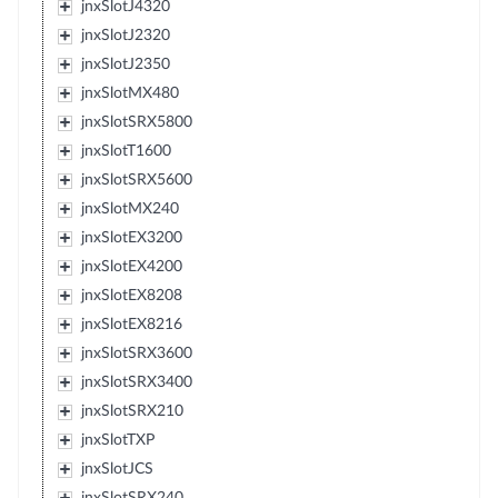
jnxSlotJ4320
jnxSlotJ2320
jnxSlotJ2350
jnxSlotMX480
jnxSlotSRX5800
jnxSlotT1600
jnxSlotSRX5600
jnxSlotMX240
jnxSlotEX3200
jnxSlotEX4200
jnxSlotEX8208
jnxSlotEX8216
jnxSlotSRX3600
jnxSlotSRX3400
jnxSlotSRX210
jnxSlotTXP
jnxSlotJCS
jnxSlotSRX240