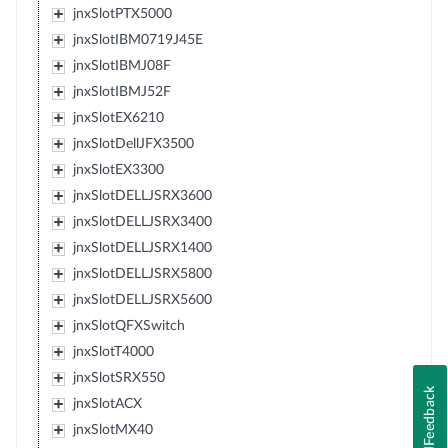
jnxSlotPTX5000
jnxSlotIBM0719J45E
jnxSlotIBMJ08F
jnxSlotIBMJ52F
jnxSlotEX6210
jnxSlotDellJFX3500
jnxSlotEX3300
jnxSlotDELLJSRX3600
jnxSlotDELLJSRX3400
jnxSlotDELLJSRX1400
jnxSlotDELLJSRX5800
jnxSlotDELLJSRX5600
jnxSlotQFXSwitch
jnxSlotT4000
jnxSlotSRX550
Feedback
jnxSlotACX
jnxSlotMX40