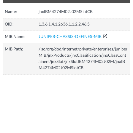
Name:
jnxIBM4274M02J02MSlotCB
OID:
1.3.6.1.4.1.2636.1.1.2.2.46.5
MIB Name:
JUNIPER-CHASSIS-DEFINES-MIB
MIB Path:
/iso/org/dod/internet/private/enterprises/juniper
MIB/jnxProducts/jnxClassification/jnxClassCont
ainers/jnxSlot/jnxSlotIBM4274M02J02M/jnxIB
M4274M02J02MSlotCB