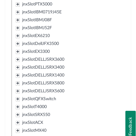
jnxSlotPTX5000
jnxSlotIBM0719J45E
jnxSlotIBMJ08F
jnxSlotIBMJ52F
jnxSlotEX6210
jnxSlotDellJFX3500
jnxSlotEX3300
jnxSlotDELLJSRX3600
jnxSlotDELLJSRX3400
jnxSlotDELLJSRX1400
jnxSlotDELLJSRX5800
jnxSlotDELLJSRX5600
jnxSlotQFXSwitch
jnxSlotT4000
jnxSlotSRX550
Feedback
jnxSlotACX
jnxSlotMX40