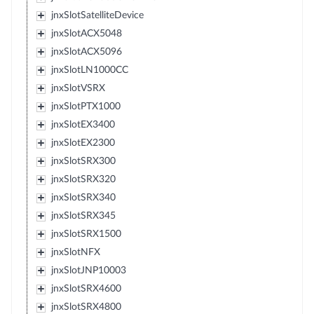
jnxSlotSatelliteDevice
jnxSlotACX5048
jnxSlotACX5096
jnxSlotLN1000CC
jnxSlotVSRX
jnxSlotPTX1000
jnxSlotEX3400
jnxSlotEX2300
jnxSlotSRX300
jnxSlotSRX320
jnxSlotSRX340
jnxSlotSRX345
jnxSlotSRX1500
jnxSlotNFX
jnxSlotJNP10003
jnxSlotSRX4600
jnxSlotSRX4800