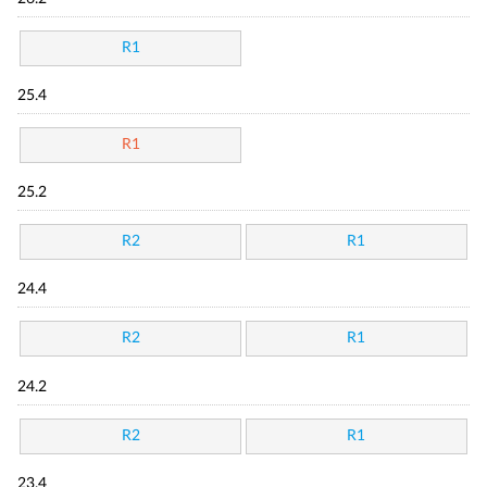
R1
25.4
R1
25.2
R2
R1
24.4
R2
R1
24.2
R2
R1
23.4