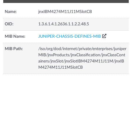
Name:
jnxIBM4274M11J11MSlotCB
OID:
1.3.6.1.4.1.2636.1.1.2.2.48.5
MIB Name:
JUNIPER-CHASSIS-DEFINES-MIB
MIB Path:
/iso/org/dod/internet/private/enterprises/juniper
MIB/jnxProducts/jnxClassification/jnxClassCont
ainers/jnxSlot/jnxSlotIBM4274M11J11M/jnxIB
M4274M11J11MSlotCB