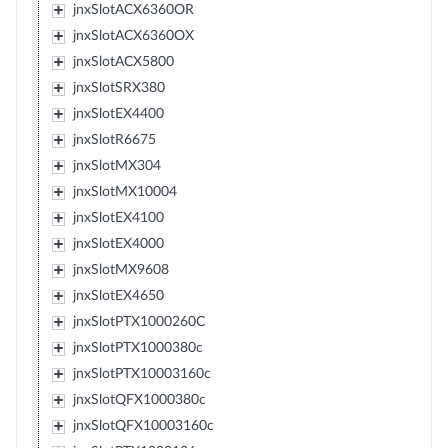
jnxSlotACX6360OR
jnxSlotACX6360OX
jnxSlotACX5800
jnxSlotSRX380
jnxSlotEX4400
jnxSlotR6675
jnxSlotMX304
jnxSlotMX10004
jnxSlotEX4100
jnxSlotEX4000
jnxSlotMX9608
jnxSlotEX4650
jnxSlotPTX1000260C
jnxSlotPTX1000380c
jnxSlotPTX10003160c
jnxSlotQFX1000380c
jnxSlotQFX10003160c