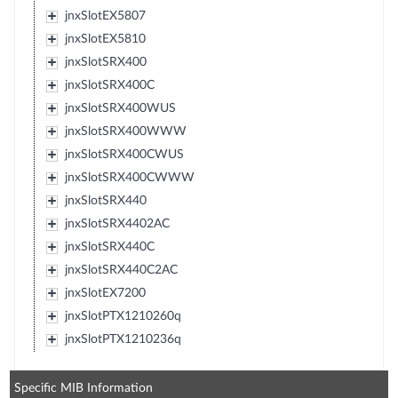
jnxSlotEX5807
jnxSlotEX5810
jnxSlotSRX400
jnxSlotSRX400C
jnxSlotSRX400WUS
jnxSlotSRX400WWW
jnxSlotSRX400CWUS
jnxSlotSRX400CWWW
jnxSlotSRX440
jnxSlotSRX4402AC
jnxSlotSRX440C
jnxSlotSRX440C2AC
jnxSlotEX7200
jnxSlotPTX1210260q
jnxSlotPTX1210236q
Specific MIB Information