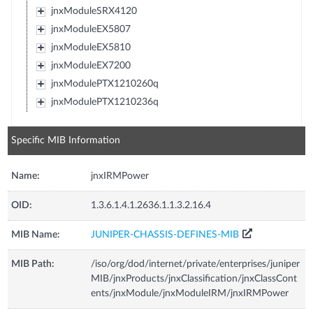
jnxModuleSRX4120
jnxModuleEX5807
jnxModuleEX5810
jnxModuleEX7200
jnxModulePTX1210260q
jnxModulePTX1210236q
Specific MIB Information
Name:
jnxIRMPower
OID:
1.3.6.1.4.1.2636.1.1.3.2.16.4
MIB Name:
JUNIPER-CHASSIS-DEFINES-MIB
MIB Path:
/iso/org/dod/internet/private/enterprises/juniper
MIB/jnxProducts/jnxClassification/jnxClassCont
ents/jnxModule/jnxModuleIRM/jnxIRMPower