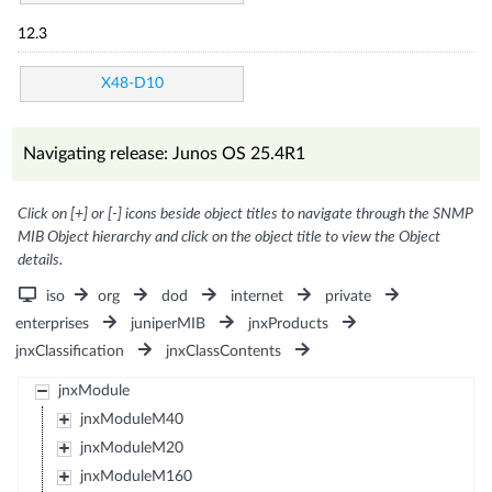
12.3
X48-D10
Navigating release: Junos OS 25.4R1
Click on [+] or [-] icons beside object titles to navigate through the SNMP
MIB Object hierarchy and click on the object title to view the Object
details.
iso
org
dod
internet
private
enterprises
juniperMIB
jnxProducts
jnxClassification
jnxClassContents
jnxModule
jnxModuleM40
jnxModuleM20
jnxModuleM160