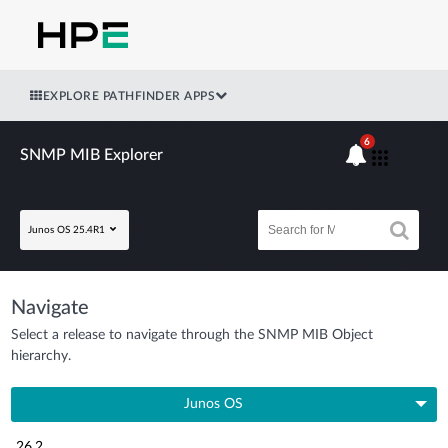
EXPLORE PATHFINDER APPS
6
SNMP MIB Explorer
Junos OS 25.4R1
Navigate
Select a release to navigate through the SNMP MIB Object
hierarchy.
Junos OS
26.2