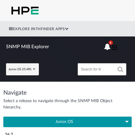
EXPLORE PATHFINDER APPS
6
SNMP MIB Explorer
Junos OS 25.4R1
Navigate
Select a release to navigate through the SNMP MIB Object
hierarchy.
Junos OS
26.2